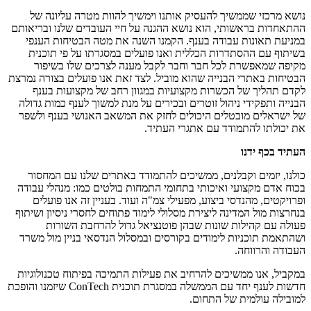
נושא מרכזי שממשיך להעסיק אותנו וימשיך להוות מטרה עליונה של
ההתאחדות בראשותי, הוא נושא ההגנה על חיי העובדים שלנו ובריאותם
במניעת תאונות עבודה בענף. הקמנו השנה את מטה הבטיחות הענפי
בשיתוף עם ההסתדרות הכללית ואנו פועלים במסגרתו על פי תוכנית
מקיפה שמאפשרת לכל חבר וחבר לקבל מענה לצרכים שלו בשיפור
הבטיחות באתרי הבנייה שהוא מוביל. לצד זאת אנו פועלים בצורה נמרצת
לקדם תהליך של הכשרות מקצועיות במגוון רחב של מקצועות בענף
הבנייה ותפקידי ניהול זוטרים ובכירים על מנת למשוך לענף כמות גדולה
של ישראלים מובטלים היכולים לחזק את המשאב האנושי בענף ולשפר
את יכולתו להתמודד עם אתגרי העתיד.
העתיד בכף ידנו
כולנו, יזמים וקבלנים, ממשיכים להתמודד באתרים שלנו עם המחסור
בכוח אדם מקצועי ואיכותי בתחומי התמחות בולטים כמו: מנהלי עבודה
ופרויקטים, מהנדסי ביצוע, מפעילי צמ"ה ועוד. בעניין זה אנו פועלים
בנחרצות מול המדינה ליצירת מסלולי לימוד פתוחים לחסרי ניסיון ושיתוף
פעולה עם קהילות שונות שבהן פוטנציאל גדול להרחבת השורות
ושהתאמת תוכניות לימודים בקורסים ובמסלול הנדסאי בניין מול משרד
העבודה והרווחה.
במקביל, אנו ממשיכים להרחיב את פעילות התמיכה בפיתוח טכנולוגיות
חדשות לענף יחד עם הממשלה במסגרת תוכנית ConTech שיזמנו והופכת
למובילה עולמית של התחום.