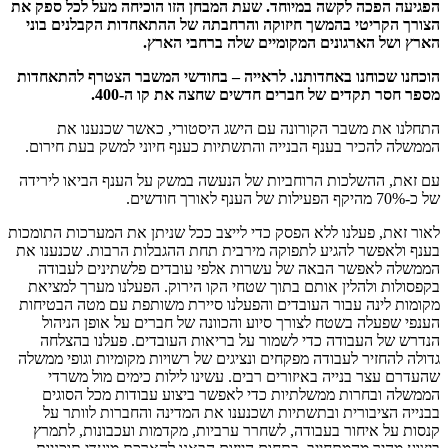
הפגיעה הפכה לקשה במיוחד. שעת המבחן הזו הוכיחה מעל לכל ספק את
הצורך הקריטי בהמשך חיזוקה והרחבתה של ההתאחדות הקבלנים בוני
הארץ ושל הארגונים המקומיים שלה ברחבי הארץ.
הוכחנו שכוחנו באחדותנו. לראייה – בחודשי המשבר הצטרף להתאחדות
מספר חסר תקדים של חברים חדשים שחצה את קו ה-400.
התחלנו את משבר הקורונה עם הישג היסטורי, כאשר שכנענו את
הממשלה להכיר בענף הבנייה והתשתיות כענף חיוני למשק בעת חירום.
עם זאת, ההשלכות הרוחביות של הנעשה במשק על הענף הביאו לירידה
של כ-70% מהיקף הפעילות של הענף לאורך חודשים.
לאור זאת, פעלנו ללא הפסק כדי לייצב ככל שניתן את המערכות התומכות
בענף ולאפשר להגיע לתפוקה מירבית תחת ההגבלות הרבות. שכנענו את
הממשלה לאפשר הבאה של עשרות אלפי עובדים פלשתינים לעבודה
בקפסולות ולהלין אותם בתוך שטחי הקו הירוק. הפעלנו מערך למציאת
מקומות לינה עבור העובדים והפעלנו סיירת משותפת עם מטה הבטיחות
הענפי שפעלה בשטח לצורך סיוע והכוונה של חברים על אופן הניהול
הנדרש של העבודה כדי לשמור על בריאות העובדים. פעלנו בהצלחה
גדולה להחזיר לעבודה מפקחים ונציגים של רשויות מקומיות וגופי ממשלה
שהעדרם עצר בנייה באיזורים רבים. עשינו לילות כימים מול משרדי
הממשלה ובחרות ממשלתיות כדי לאפשר ביצוע עבודות מכל הסוגים
בבנייה הציבורית ובתשתיות ושכנענו את המדינה והחברות לוותר על
קנסות על איחור בעבודה, לשחרר ערביות, מקדמות ועכבונות, לתמרץ