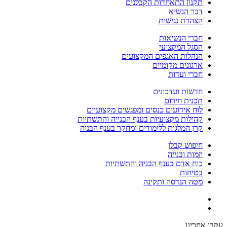
תקנון התאחדות הקבלנים
דבר הנשיא
הצהרת נגישות
חברי הנשיאות
הסגל המקצועי
הנהלות האגפים המקצועים
ארגונים מקומיים
חברי ועדות
חדשות ועדכונים
תכנית חירום
לוח אירועים כנסים ומפגשים מקצועיים
קהילות מקצועיות בענף הבנייה והתשתיות
קרן המלגות ללימודים ומחקר בענף הבניה
חיפוש קבלן
יזמות ובנייה
כוח אדם בענף הבניה והתשתיות
בטיחות
מטה הנדסה ותקינה
עקבו אחרינו