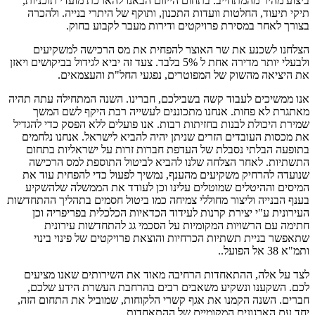
ביצוע מהיר מהמתחייב. בתחום הייזום הבאנו להארכת מועדי תוכניות,
תיקי תיעוד, החלטות וועדות התכנון, ותוקף של היתרי בנייה. ולהכרה
בצורך לאחר במסירת פרויקטים ודירות מעבר לקבוע בחוק.
הצלחנו לשכנע את שר האוצר להפחית את מס הרכישה למשקיעים
ולבעלי יותר מדירה אחת ל 5% בלבד. צעד זה יביא לגידול בביקושים ויאזן
את היציאה מהשוק של המפוטרים, נפגעי החל"ת והעצמאים.
אנו ממשיכים לעבוד קשה בשבילכם, חברינו. השנה המתחילה עתה תהיה
מאתגרת לא פחות. אנחנו מתכוננים לעשייה רבת היקף לשם המשך
שמירת היכולת לבנות בחזיתות רבות. אנו פועלים ללא הפסק כדי להגדיל
את מכסות העובדים הזרים שניתן יהיה להביא לישראל. אנחנו נלחמים
בתופעה הבלתי נסבלת של העדפת חברות זרות על ישראליות בתחום
התשתיות. לאחר הצלחה שלנו להביא לביטול התוספת למס הרכישה
שנועדה להרחיק משקיעים מהענף, נמשיך לפעול כדי להפחית עוד את
המיסים וההיטלים שמוטלים עלינו וכן לעודד את הממשלה שלהשקיע
בענף הבנייה וליצור מחוללי צמיחה כמו ביטול חסמים בתהליך ההתחדשות
העירונית ע"י יצירת קרנות לעידוד הכדאיות הכלכלית בפריפריה וכן
חתימה עם הרשויות המקומיות על הסכמי גג להתחדשות עירונית
שתאפשר בניית תשתיות הכרחיות והוצאת פרויקטים של פינוי בינוי
ותמ"א 38 אל הפועל..
לצד על אלה, ההתאחדות הרחיבה מאוד את השירותים שאנו מציעים
לכם. השקענו ונשקיע משאבים רבים בהרחבת העשרת הידע שלכם,
חברים. השנה הקמנו את אגף קשרי הלקוחות, שמוביל את התחום הזה,
יחד עם הארגונים המקומיים של ההתאחדות