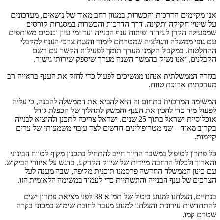
אנו מקיימים הדרכות והכשרות במגוון רחב מאוד של נושאים, מעדכונים
על שינויי חקיקה ותקינה, דרך הדרכות והכשרות במסגרות קורסים
שמפעילה הקרן לעידוד ופיתוח ענף הבנייה ועד ימי עיון וכנסים משותפים
עם גופי ממשלה ורגולציה שמטרתם לימוד והצגת צרכי הענף למקבלי
ההחלטות. במקביל הקמנו מערך תומך לפעילות הקשר עם רשם
הקבלנים, ואנו נשיק בהמשך השנה מערך שיספק שירותי גישור.
בגזרה הממשלתית אנחנו ממשיכים לפעול כדי לחזק את הענף בראייה רב
מערכתית ארוכת טווח.
המשימה המרכזית בתחום זה היא להביא את הממשלה להבנה, כי עליה
לפעול מיד כדי להכין את הענף והמשק לתהליך של הכפלת גודל
אוכלוסיית ישראל בתוך 25 שנים. ישראל צריכה לתכנן ולהוציא לבנייה
בקרוב מאוד – שני מטרופולינים חדשים לצד עיבוי משמעותי של ערים
קיימות.
כל פתרון לטיפול במשבר הדיור חייב להתחיל בתכנון מקיף לטווח הבינוני
והארוך ולכלול הרחבה מיידית של שיווק הקרקע, בדגש על איזורי הביקוש.
עם כינון הממשלה החדשה פרסמנו תוכנית מקיפה, שבה מענה לעל
הצרכים של ענף הבנייה והתשתיות כדי לעמוד במשימה הלאומית הזו.
בנתיים, הצלחנו למנוע ביטול של תמ"א 38 לפני מציאת פתרון ישים
להתחדשות עירונית והצלחנו למנוע מעבר לחובת שימוש במכוני בקרה
שטרם קמו.