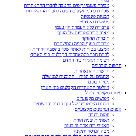
מכירת פיגומי זקיפים בהטבה לחברי ההתאחדות
שכירת פיגומי זקיפים הטבה לחברי ההתאחדות
תכניות פיננסיות
מפגשים מקצועיים
ערבויות ללא העמדת הון עצמי
מאגר הדירקטוריות של הענף
חוברות תחזוקה
מכרזים בענף הבניה והתשתיות
אמצעי בטיחות לאתר שלך בהטבה ייחודית
להיות חבר בהתאחדות הקבלנים בוני הארץ?
רשימת תאגידי כוח האדם
חדשות ועדכונים
חדשות ההתאחדות
נלחמים על הבית – התוכנית לממשלה
מגזין הבונים
ניוזלטר התאחדות הקבלנים בוני הארץ
פיתוח מקצועי וניהול
מפגשים מקצועיים
תכנית המנטורינג של ענף הבניה והתשתיות
אגפים ועדכונים מקצועיים
יזמות ובנייה
תשתיות ובניה חוזית
תאגידי כוח אדם זר בענף
מטה הנדסה ותקינה