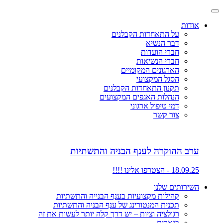
אודות
על התאחדות הקבלנים
דבר הנשיא
חברי הועדות
חברי הנשיאות
הארגונים המקומיים
הסגל המקצועי
תקנון התאחדות הקבלנים
הנהלות האגפים המקצועים
דמי טיפול ארגוני
צור קשר
ערב ההוקרה לענף הבניה והתשתיות
18.09.25 - הצטרפו אלינו !!!!
השירותים שלנו
קהילות מקצועיות בענף הבנייה והתשתיות
תכנית המנטורינג של ענף הבניה והתשתיות
רגולציה וציות – יש דרך קלה יותר לעשות את זה
בנארית