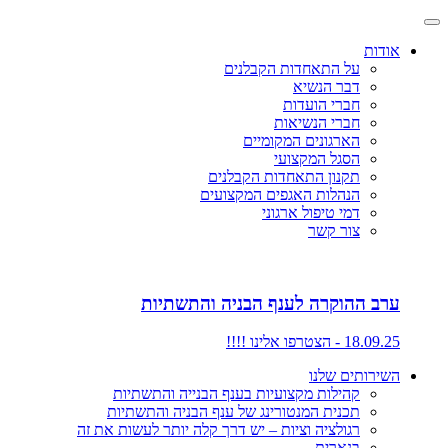
אודות
על התאחדות הקבלנים
דבר הנשיא
חברי הועדות
חברי הנשיאות
הארגונים המקומיים
הסגל המקצועי
תקנון התאחדות הקבלנים
הנהלות האגפים המקצועים
דמי טיפול ארגוני
צור קשר
ערב ההוקרה לענף הבניה והתשתיות
18.09.25 - הצטרפו אלינו !!!!
השירותים שלנו
קהילות מקצועיות בענף הבנייה והתשתיות
תכנית המנטורינג של ענף הבניה והתשתיות
רגולציה וציות – יש דרך קלה יותר לעשות את זה
בנארית