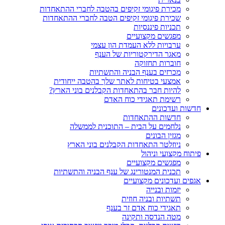
מכירת פיגומי זקיפים בהטבה לחברי ההתאחדות
שכירת פיגומי זקיפים הטבה לחברי ההתאחדות
תכניות פיננסיות
מפגשים מקצועיים
ערבויות ללא העמדת הון עצמי
מאגר הדירקטוריות של הענף
חוברות תחזוקה
מכרזים בענף הבניה והתשתיות
אמצעי בטיחות לאתר שלך בהטבה ייחודית
להיות חבר בהתאחדות הקבלנים בוני הארץ?
רשימת תאגידי כוח האדם
חדשות ועדכונים
חדשות ההתאחדות
נלחמים על הבית – התוכנית לממשלה
מגזין הבונים
ניוזלטר התאחדות הקבלנים בוני הארץ
פיתוח מקצועי וניהול
מפגשים מקצועיים
תכנית המנטורינג של ענף הבניה והתשתיות
אגפים ועדכונים מקצועיים
יזמות ובנייה
תשתיות ובניה חוזית
תאגידי כוח אדם זר בענף
מטה הנדסה ותקינה