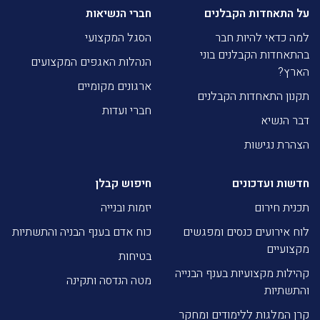
על התאחדות הקבלנים
חברי הנשיאות
למה כדאי להיות חבר
הסגל המקצועי
בהתאחדות הקבלנים בוני
הנהלות האגפים המקצועים
הארץ?
ארגונים מקומיים
תקנון התאחדות הקבלנים
חברי ועדות
דבר הנשיא
הצהרת נגישות
חדשות ועדכונים
חיפוש קבלן
תכנית חירום
יזמות ובנייה
לוח אירועים כנסים ומפגשים
כוח אדם בענף הבניה והתשתיות
מקצועיים
בטיחות
קהילות מקצועיות בענף הבנייה
מטה הנדסה ותקינה
והתשתיות
קרן המלגות ללימודים ומחקר