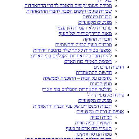
מכירת פיגומי זקיפים בהטבה לחברי ההתאחדות
שכירת פיגומי זקיפים הטבה לחברי ההתאחדות
תכניות פיננסיות
מפגשים מקצועיים
ערבויות ללא העמדת הון עצמי
מאגר הדירקטוריות של הענף
חוברות תחזוקה
מכרזים בענף הבניה והתשתיות
אמצעי בטיחות לאתר שלך בהטבה ייחודית
להיות חבר בהתאחדות הקבלנים בוני הארץ?
רשימת תאגידי כוח האדם
חדשות ועדכונים
חדשות ההתאחדות
נלחמים על הבית – התוכנית לממשלה
מגזין הבונים
ניוזלטר התאחדות הקבלנים בוני הארץ
פיתוח מקצועי וניהול
מפגשים מקצועיים
תכנית המנטורינג של ענף הבניה והתשתיות
אגפים ועדכונים מקצועיים
יזמות ובנייה
תשתיות ובניה חוזית
תאגידי כוח אדם זר בענף
מטה הנדסה ותקינה