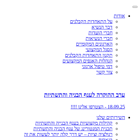
אודות
על התאחדות הקבלנים
דבר הנשיא
חברי הועדות
חברי הנשיאות
הארגונים המקומיים
הסגל המקצועי
תקנון התאחדות הקבלנים
הנהלות האגפים המקצועים
דמי טיפול ארגוני
צור קשר
ערב ההוקרה לענף הבניה והתשתיות
18.09.25 - הצטרפו אלינו !!!!
השירותים שלנו
קהילות מקצועיות בענף הבנייה והתשתיות
תכנית המנטורינג של ענף הבניה והתשתיות
רגולציה וציות – יש דרך קלה יותר לעשות את זה
בנארית