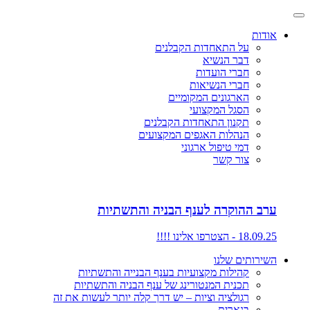
אודות
על התאחדות הקבלנים
דבר הנשיא
חברי הועדות
חברי הנשיאות
הארגונים המקומיים
הסגל המקצועי
תקנון התאחדות הקבלנים
הנהלות האגפים המקצועים
דמי טיפול ארגוני
צור קשר
ערב ההוקרה לענף הבניה והתשתיות
18.09.25 - הצטרפו אלינו !!!!
השירותים שלנו
קהילות מקצועיות בענף הבנייה והתשתיות
תכנית המנטורינג של ענף הבניה והתשתיות
רגולציה וציות – יש דרך קלה יותר לעשות את זה
בנארית