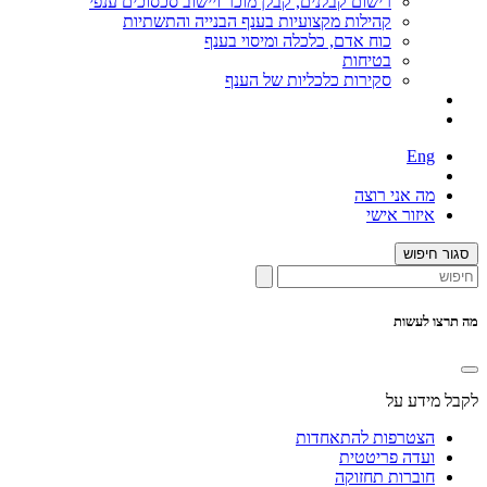
רישום קבלנים, קבלן מוכר ויישוב סכסוכים ענפי
קהילות מקצועיות בענף הבנייה והתשתיות
כוח אדם, כלכלה ומיסוי בענף
בטיחות
סקירות כלכליות של הענף
Eng
מה אני רוצה
איזור אישי
סגור חיפוש
מה תרצו לעשות
לקבל מידע על
הצטרפות להתאחדות
ועדה פריטטית
חוברות תחזוקה