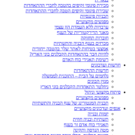
מכירת פיגומי זקיפים בהטבה לחברי ההתאחדות
שכירת פיגומי זקיפים הטבה לחברי ההתאחדות
תכניות פיננסיות
מפגשים מקצועיים
ערבויות ללא העמדת הון עצמי
מאגר הדירקטוריות של הענף
חוברות תחזוקה
מכרזים בענף הבניה והתשתיות
אמצעי בטיחות לאתר שלך בהטבה ייחודית
להיות חבר בהתאחדות הקבלנים בוני הארץ?
רשימת תאגידי כוח האדם
חדשות ועדכונים
חדשות ההתאחדות
נלחמים על הבית – התוכנית לממשלה
מגזין הבונים
ניוזלטר התאחדות הקבלנים בוני הארץ
פיתוח מקצועי וניהול
מפגשים מקצועיים
תכנית המנטורינג של ענף הבניה והתשתיות
אגפים ועדכונים מקצועיים
יזמות ובנייה
תשתיות ובניה חוזית
תאגידי כוח אדם זר בענף
מטה הנדסה ותקינה