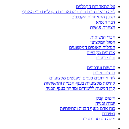
על התאחדות הקבלנים
למה כדאי להיות חבר בהתאחדות הקבלנים בוני הארץ?
תקנון התאחדות הקבלנים
דבר הנשיא
הצהרת נגישות
חברי הנשיאות
הסגל המקצועי
הנהלות האגפים המקצועים
ארגונים מקומיים
חברי ועדות
חדשות ועדכונים
תכנית חירום
לוח אירועים כנסים ומפגשים מקצועיים
קהילות מקצועיות בענף הבנייה והתשתיות
קרן המלגות ללימודים ומחקר בענף הבניה
חיפוש קבלן
יזמות ובנייה
כוח אדם בענף הבניה והתשתיות
בטיחות
מטה הנדסה ותקינה