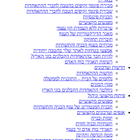
מכירת פיגומי זקיפים בהטבה לחברי ההתאחדות
שכירת פיגומי זקיפים הטבה לחברי ההתאחדות
תכניות פיננסיות
מפגשים מקצועיים
ערבויות ללא העמדת הון עצמי
מאגר הדירקטוריות של הענף
חוברות תחזוקה
מכרזים בענף הבניה והתשתיות
אמצעי בטיחות לאתר שלך בהטבה ייחודית
להיות חבר בהתאחדות הקבלנים בוני הארץ?
רשימת תאגידי כוח האדם
חדשות ועדכונים
חדשות ההתאחדות
נלחמים על הבית – התוכנית לממשלה
מגזין הבונים
ניוזלטר התאחדות הקבלנים בוני הארץ
פיתוח מקצועי וניהול
מפגשים מקצועיים
תכנית המנטורינג של ענף הבניה והתשתיות
אגפים ועדכונים מקצועיים
יזמות ובנייה
תשתיות ובניה חוזית
תאגידי כוח אדם זר בענף
מטה הנדסה ותקינה