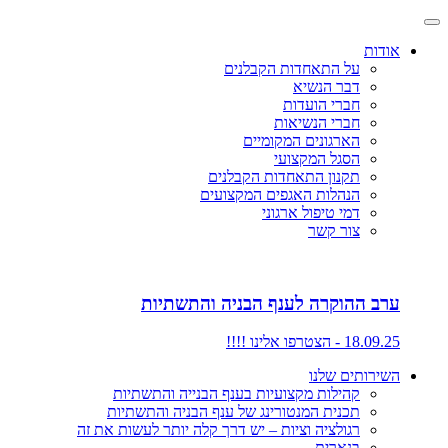
אודות
על התאחדות הקבלנים
דבר הנשיא
חברי הועדות
חברי הנשיאות
הארגונים המקומיים
הסגל המקצועי
תקנון התאחדות הקבלנים
הנהלות האגפים המקצועים
דמי טיפול ארגוני
צור קשר
ערב ההוקרה לענף הבניה והתשתיות
18.09.25 - הצטרפו אלינו !!!!
השירותים שלנו
קהילות מקצועיות בענף הבנייה והתשתיות
תכנית המנטורינג של ענף הבניה והתשתיות
רגולציה וציות – יש דרך קלה יותר לעשות את זה
בנארית