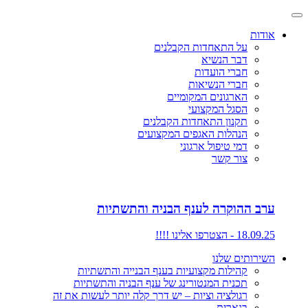
אודות
על התאחדות הקבלנים
דבר הנשיא
חברי הועדות
חברי הנשיאות
הארגונים המקומיים
הסגל המקצועי
תקנון התאחדות הקבלנים
הנהלות האגפים המקצועים
דמי טיפול ארגוני
צור קשר
ערב ההוקרה לענף הבניה והתשתיות
18.09.25 - הצטרפו אלינו !!!!
השירותים שלנו
קהילות מקצועיות בענף הבנייה והתשתיות
תכנית המנטורינג של ענף הבניה והתשתיות
רגולציה וציות – יש דרך קלה יותר לעשות את זה
בנארית