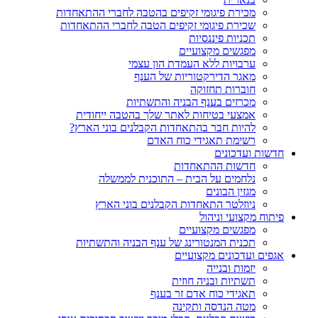
מכירת פיגומי זקיפים בהטבה לחברי ההתאחדות
שכירת פיגומי זקיפים הטבה לחברי ההתאחדות
תכניות פיננסיות
מפגשים מקצועיים
ערבויות ללא העמדת הון עצמי
מאגר הדירקטוריות של הענף
חוברות תחזוקה
מכרזים בענף הבניה והתשתיות
אמצעי בטיחות לאתר שלך בהטבה ייחודית
להיות חבר בהתאחדות הקבלנים בוני הארץ?
רשימת תאגידי כוח האדם
חדשות ועדכונים
חדשות ההתאחדות
נלחמים על הבית – התוכנית לממשלה
מגזין הבונים
ניוזלטר התאחדות הקבלנים בוני הארץ
פיתוח מקצועי וניהול
מפגשים מקצועיים
תכנית המנטורינג של ענף הבניה והתשתיות
אגפים ועדכונים מקצועיים
יזמות ובנייה
תשתיות ובניה חוזית
תאגידי כוח אדם זר בענף
מטה הנדסה ותקינה