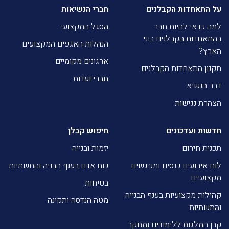
על התאחדות הקבלנים
חברי הנשיאות
למה כדאי להיות חבר
הסגל המקצועי
בהתאחדות הקבלנים בוני
הנהלות האגפים המקצועים
הארץ?
ארגונים מקומיים
תקנון התאחדות הקבלנים
חברי ועדות
דבר הנשיא
הצהרת נגישות
חדשות ועדכונים
חיפוש קבלן
תכנית חירום
יזמות ובנייה
לוח אירועים כנסים ומפגשים
כוח אדם בענף הבניה והתשתיות
מקצועיים
בטיחות
קהילות מקצועיות בענף הבנייה
מטה הנדסה ותקינה
והתשתיות
קרן המלגות ללימודים ומחקר