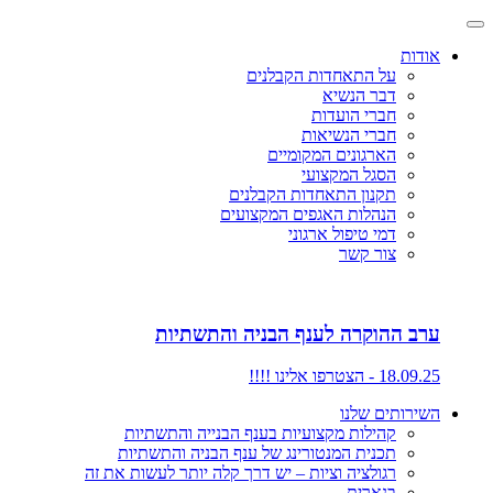
אודות
על התאחדות הקבלנים
דבר הנשיא
חברי הועדות
חברי הנשיאות
הארגונים המקומיים
הסגל המקצועי
תקנון התאחדות הקבלנים
הנהלות האגפים המקצועים
דמי טיפול ארגוני
צור קשר
ערב ההוקרה לענף הבניה והתשתיות
18.09.25 - הצטרפו אלינו !!!!
השירותים שלנו
קהילות מקצועיות בענף הבנייה והתשתיות
תכנית המנטורינג של ענף הבניה והתשתיות
רגולציה וציות – יש דרך קלה יותר לעשות את זה
בנארית