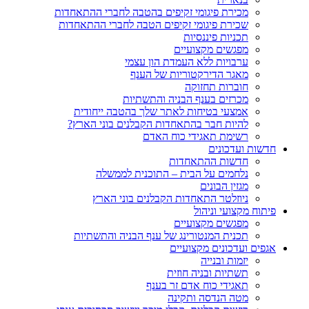
מכירת פיגומי זקיפים בהטבה לחברי ההתאחדות
שכירת פיגומי זקיפים הטבה לחברי ההתאחדות
תכניות פיננסיות
מפגשים מקצועיים
ערבויות ללא העמדת הון עצמי
מאגר הדירקטוריות של הענף
חוברות תחזוקה
מכרזים בענף הבניה והתשתיות
אמצעי בטיחות לאתר שלך בהטבה ייחודית
להיות חבר בהתאחדות הקבלנים בוני הארץ?
רשימת תאגידי כוח האדם
חדשות ועדכונים
חדשות ההתאחדות
נלחמים על הבית – התוכנית לממשלה
מגזין הבונים
ניוזלטר התאחדות הקבלנים בוני הארץ
פיתוח מקצועי וניהול
מפגשים מקצועיים
תכנית המנטורינג של ענף הבניה והתשתיות
אגפים ועדכונים מקצועיים
יזמות ובנייה
תשתיות ובניה חוזית
תאגידי כוח אדם זר בענף
מטה הנדסה ותקינה