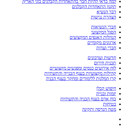
למה כדאי להיות חבר בהתאחדות הקבלנים בוני הארץ?
תקנון התאחדות הקבלנים
דבר הנשיא
הצהרת נגישות
חברי הנשיאות
הסגל המקצועי
הנהלות האגפים המקצועים
ארגונים מקומיים
חברי ועדות
חדשות ועדכונים
תכנית חירום
לוח אירועים כנסים ומפגשים מקצועיים
קהילות מקצועיות בענף הבנייה והתשתיות
קרן המלגות ללימודים ומחקר בענף הבניה
חיפוש קבלן
יזמות ובנייה
כוח אדם בענף הבניה והתשתיות
בטיחות
מטה הנדסה ותקינה