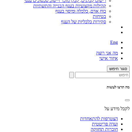
רישום קבלנים, קבלן מוכר ויישוב סכסוכים ענפי
קהילות מקצועיות בענף הבנייה והתשתיות
כוח אדם, כלכלה ומיסוי בענף
בטיחות
סקירות כלכליות של הענף
Eng
מה אני רוצה
איזור אישי
סגור חיפוש
מה תרצו לעשות
לקבל מידע על
הצטרפות להתאחדות
ועדה פריטטית
חוברות תחזוקה