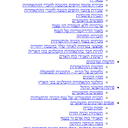
מכירת פיגומי זקיפים בהטבה לחברי ההתאחדות
שכירת פיגומי זקיפים הטבה לחברי ההתאחדות
תכניות פיננסיות
מפגשים מקצועיים
ערבויות ללא העמדת הון עצמי
מאגר הדירקטוריות של הענף
חוברות תחזוקה
מכרזים בענף הבניה והתשתיות
אמצעי בטיחות לאתר שלך בהטבה ייחודית
להיות חבר בהתאחדות הקבלנים בוני הארץ?
רשימת תאגידי כוח האדם
חדשות ועדכונים
חדשות ההתאחדות
נלחמים על הבית – התוכנית לממשלה
מגזין הבונים
ניוזלטר התאחדות הקבלנים בוני הארץ
פיתוח מקצועי וניהול
מפגשים מקצועיים
תכנית המנטורינג של ענף הבניה והתשתיות
אגפים ועדכונים מקצועיים
יזמות ובנייה
תשתיות ובניה חוזית
תאגידי כוח אדם זר בענף
מטה הנדסה ותקינה