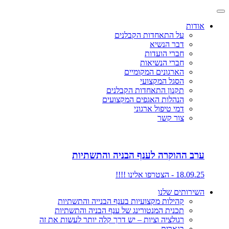
אודות
על התאחדות הקבלנים
דבר הנשיא
חברי הועדות
חברי הנשיאות
הארגונים המקומיים
הסגל המקצועי
תקנון התאחדות הקבלנים
הנהלות האגפים המקצועים
דמי טיפול ארגוני
צור קשר
ערב ההוקרה לענף הבניה והתשתיות
18.09.25 - הצטרפו אלינו !!!!
השירותים שלנו
קהילות מקצועיות בענף הבנייה והתשתיות
תכנית המנטורינג של ענף הבניה והתשתיות
רגולציה וציות – יש דרך קלה יותר לעשות את זה
בנארית