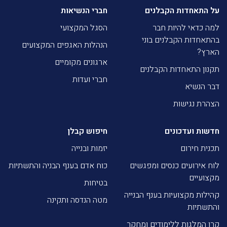
על התאחדות הקבלנים
חברי הנשיאות
למה כדאי להיות חבר
הסגל המקצועי
בהתאחדות הקבלנים בוני
הנהלות האגפים המקצועים
הארץ?
ארגונים מקומיים
תקנון התאחדות הקבלנים
חברי ועדות
דבר הנשיא
הצהרת נגישות
חדשות ועדכונים
חיפוש קבלן
תכנית חירום
יזמות ובנייה
לוח אירועים כנסים ומפגשים
כוח אדם בענף הבניה והתשתיות
מקצועיים
בטיחות
קהילות מקצועיות בענף הבנייה
מטה הנדסה ותקינה
והתשתיות
קרן המלגות ללימודים ומחקר