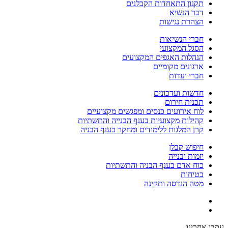
תקנון התאחדות הקבלנים
דבר הנשיא
הצהרת נגישות
חברי הנשיאות
הסגל המקצועי
הנהלות האגפים המקצועים
ארגונים מקומיים
חברי ועדות
חדשות ועדכונים
תכנית חירום
לוח אירועים כנסים ומפגשים מקצועיים
קהילות מקצועיות בענף הבנייה והתשתיות
קרן המלגות ללימודים ומחקר בענף הבניה
חיפוש קבלן
יזמות ובנייה
כוח אדם בענף הבניה והתשתיות
בטיחות
מטה הנדסה ותקינה
עקבו אחרינו