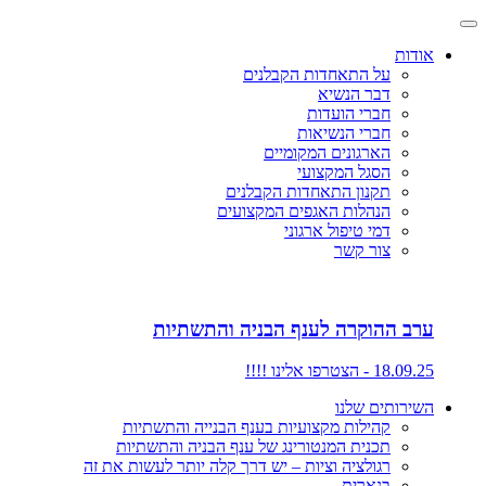
אודות
על התאחדות הקבלנים
דבר הנשיא
חברי הועדות
חברי הנשיאות
הארגונים המקומיים
הסגל המקצועי
תקנון התאחדות הקבלנים
הנהלות האגפים המקצועים
דמי טיפול ארגוני
צור קשר
ערב ההוקרה לענף הבניה והתשתיות
18.09.25 - הצטרפו אלינו !!!!
השירותים שלנו
קהילות מקצועיות בענף הבנייה והתשתיות
תכנית המנטורינג של ענף הבניה והתשתיות
רגולציה וציות – יש דרך קלה יותר לעשות את זה
בנארית