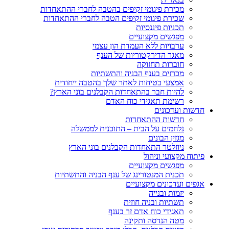
מכירת פיגומי זקיפים בהטבה לחברי ההתאחדות
שכירת פיגומי זקיפים הטבה לחברי ההתאחדות
תכניות פיננסיות
מפגשים מקצועיים
ערבויות ללא העמדת הון עצמי
מאגר הדירקטוריות של הענף
חוברות תחזוקה
מכרזים בענף הבניה והתשתיות
אמצעי בטיחות לאתר שלך בהטבה ייחודית
להיות חבר בהתאחדות הקבלנים בוני הארץ?
רשימת תאגידי כוח האדם
חדשות ועדכונים
חדשות ההתאחדות
נלחמים על הבית – התוכנית לממשלה
מגזין הבונים
ניוזלטר התאחדות הקבלנים בוני הארץ
פיתוח מקצועי וניהול
מפגשים מקצועיים
תכנית המנטורינג של ענף הבניה והתשתיות
אגפים ועדכונים מקצועיים
יזמות ובנייה
תשתיות ובניה חוזית
תאגידי כוח אדם זר בענף
מטה הנדסה ותקינה