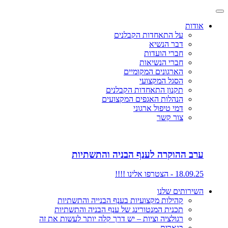
אודות
על התאחדות הקבלנים
דבר הנשיא
חברי הועדות
חברי הנשיאות
הארגונים המקומיים
הסגל המקצועי
תקנון התאחדות הקבלנים
הנהלות האגפים המקצועים
דמי טיפול ארגוני
צור קשר
ערב ההוקרה לענף הבניה והתשתיות
18.09.25 - הצטרפו אלינו !!!!
השירותים שלנו
קהילות מקצועיות בענף הבנייה והתשתיות
תכנית המנטורינג של ענף הבניה והתשתיות
רגולציה וציות – יש דרך קלה יותר לעשות את זה
בנארית