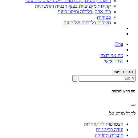
רישום קבלנים, קבלן מוכר ויישוב סכסוכים ענפי
קהילות מקצועיות בענף הבנייה והתשתיות
כוח אדם, כלכלה ומיסוי בענף
בטיחות
סקירות כלכליות של הענף
Eng
מה אני רוצה
איזור אישי
סגור חיפוש
מה תרצו לעשות
לקבל מידע על
הצטרפות להתאחדות
ועדה פריטטית
חוברות תחזוקה