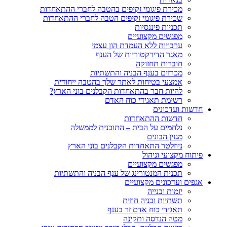
מכירת פיגומי זקיפים בהטבה לחברי ההתאחדות
שכירת פיגומי זקיפים הטבה לחברי ההתאחדות
תכניות פיננסיות
מפגשים מקצועיים
ערבויות ללא העמדת הון עצמי
מאגר הדירקטוריות של הענף
חוברות תחזוקה
מכרזים בענף הבניה והתשתיות
אמצעי בטיחות לאתר שלך בהטבה ייחודית
להיות חבר בהתאחדות הקבלנים בוני הארץ?
רשימת תאגידי כוח האדם
חדשות ועדכונים
חדשות ההתאחדות
נלחמים על הבית – התוכנית לממשלה
מגזין הבונים
ניוזלטר התאחדות הקבלנים בוני הארץ
פיתוח מקצועי וניהול
מפגשים מקצועיים
תכנית המנטורינג של ענף הבניה והתשתיות
אגפים ועדכונים מקצועיים
יזמות ובנייה
תשתיות ובניה חוזית
תאגידי כוח אדם זר בענף
מטה הנדסה ותקינה