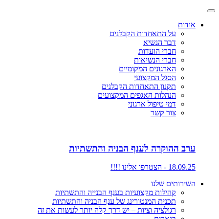
אודות
על התאחדות הקבלנים
דבר הנשיא
חברי הועדות
חברי הנשיאות
הארגונים המקומיים
הסגל המקצועי
תקנון התאחדות הקבלנים
הנהלות האגפים המקצועים
דמי טיפול ארגוני
צור קשר
ערב ההוקרה לענף הבניה והתשתיות
18.09.25 - הצטרפו אלינו !!!!
השירותים שלנו
קהילות מקצועיות בענף הבנייה והתשתיות
תכנית המנטורינג של ענף הבניה והתשתיות
רגולציה וציות – יש דרך קלה יותר לעשות את זה
בנארית