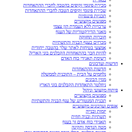
מכירת פיגומי זקיפים בהטבה לחברי ההתאחדות
שכירת פיגומי זקיפים הטבה לחברי ההתאחדות
תכניות פיננסיות
מפגשים מקצועיים
ערבויות ללא העמדת הון עצמי
מאגר הדירקטוריות של הענף
חוברות תחזוקה
מכרזים בענף הבניה והתשתיות
אמצעי בטיחות לאתר שלך בהטבה ייחודית
להיות חבר בהתאחדות הקבלנים בוני הארץ?
רשימת תאגידי כוח האדם
חדשות ועדכונים
חדשות ההתאחדות
נלחמים על הבית – התוכנית לממשלה
מגזין הבונים
ניוזלטר התאחדות הקבלנים בוני הארץ
פיתוח מקצועי וניהול
מפגשים מקצועיים
תכנית המנטורינג של ענף הבניה והתשתיות
אגפים ועדכונים מקצועיים
יזמות ובנייה
תשתיות ובניה חוזית
תאגידי כוח אדם זר בענף
מטה הנדסה ותקינה