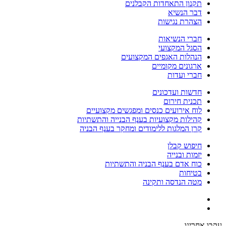
תקנון התאחדות הקבלנים
דבר הנשיא
הצהרת נגישות
חברי הנשיאות
הסגל המקצועי
הנהלות האגפים המקצועים
ארגונים מקומיים
חברי ועדות
חדשות ועדכונים
תכנית חירום
לוח אירועים כנסים ומפגשים מקצועיים
קהילות מקצועיות בענף הבנייה והתשתיות
קרן המלגות ללימודים ומחקר בענף הבניה
חיפוש קבלן
יזמות ובנייה
כוח אדם בענף הבניה והתשתיות
בטיחות
מטה הנדסה ותקינה
עקבו אחרינו