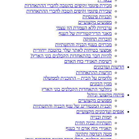
מכירת פיגומי זקיפים בהטבה לחברי ההתאחדות
שכירת פיגומי זקיפים הטבה לחברי ההתאחדות
תכניות פיננסיות
מפגשים מקצועיים
ערבויות ללא העמדת הון עצמי
מאגר הדירקטוריות של הענף
חוברות תחזוקה
מכרזים בענף הבניה והתשתיות
אמצעי בטיחות לאתר שלך בהטבה ייחודית
להיות חבר בהתאחדות הקבלנים בוני הארץ?
רשימת תאגידי כוח האדם
חדשות ועדכונים
חדשות ההתאחדות
נלחמים על הבית – התוכנית לממשלה
מגזין הבונים
ניוזלטר התאחדות הקבלנים בוני הארץ
פיתוח מקצועי וניהול
מפגשים מקצועיים
תכנית המנטורינג של ענף הבניה והתשתיות
אגפים ועדכונים מקצועיים
יזמות ובנייה
תשתיות ובניה חוזית
תאגידי כוח אדם זר בענף
מטה הנדסה ותקינה