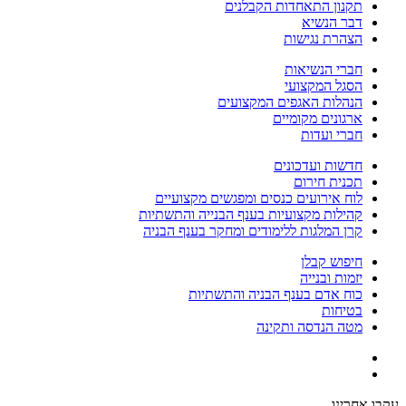
תקנון התאחדות הקבלנים
דבר הנשיא
הצהרת נגישות
חברי הנשיאות
הסגל המקצועי
הנהלות האגפים המקצועים
ארגונים מקומיים
חברי ועדות
חדשות ועדכונים
תכנית חירום
לוח אירועים כנסים ומפגשים מקצועיים
קהילות מקצועיות בענף הבנייה והתשתיות
קרן המלגות ללימודים ומחקר בענף הבניה
חיפוש קבלן
יזמות ובנייה
כוח אדם בענף הבניה והתשתיות
בטיחות
מטה הנדסה ותקינה
עקבו אחרינו