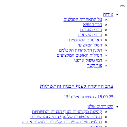
אודות
על התאחדות הקבלנים
דבר הנשיא
חברי הועדות
חברי הנשיאות
הארגונים המקומיים
הסגל המקצועי
תקנון התאחדות הקבלנים
הנהלות האגפים המקצועים
דמי טיפול ארגוני
צור קשר
ערב ההוקרה לענף הבניה והתשתיות
18.09.25 - הצטרפו אלינו !!!!
השירותים שלנו
קהילות מקצועיות בענף הבנייה והתשתיות
תכנית המנטורינג של ענף הבניה והתשתיות
רגולציה וציות – יש דרך קלה יותר לעשות את זה
בנארית