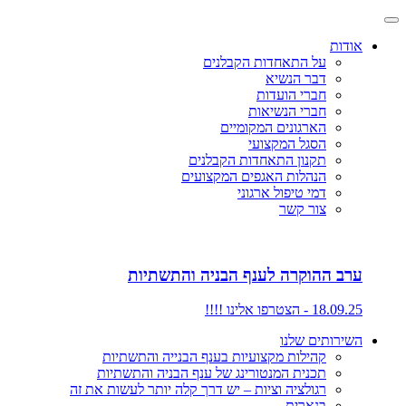
אודות
על התאחדות הקבלנים
דבר הנשיא
חברי הועדות
חברי הנשיאות
הארגונים המקומיים
הסגל המקצועי
תקנון התאחדות הקבלנים
הנהלות האגפים המקצועים
דמי טיפול ארגוני
צור קשר
ערב ההוקרה לענף הבניה והתשתיות
18.09.25 - הצטרפו אלינו !!!!
השירותים שלנו
קהילות מקצועיות בענף הבנייה והתשתיות
תכנית המנטורינג של ענף הבניה והתשתיות
רגולציה וציות – יש דרך קלה יותר לעשות את זה
בנארית