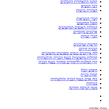
תקנון התאחדות הקבלנים
דבר הנשיא
הצהרת נגישות
חברי הנשיאות
הסגל המקצועי
הנהלות האגפים המקצועים
ארגונים מקומיים
חברי ועדות
חדשות ועדכונים
תכנית חירום
לוח אירועים כנסים ומפגשים מקצועיים
קהילות מקצועיות בענף הבנייה והתשתיות
קרן המלגות ללימודים ומחקר בענף הבניה
חיפוש קבלן
יזמות ובנייה
כוח אדם בענף הבניה והתשתיות
בטיחות
מטה הנדסה ותקינה
עקבו אחרינו