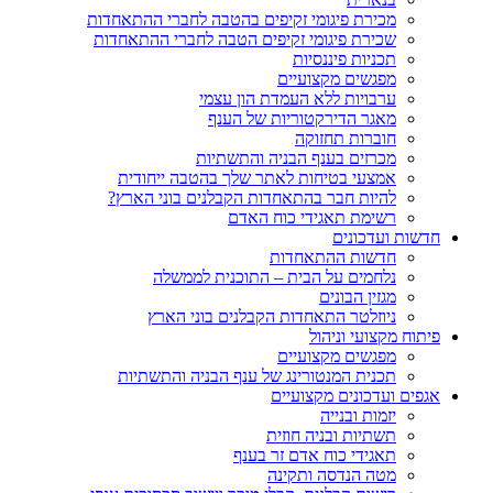
מכירת פיגומי זקיפים בהטבה לחברי ההתאחדות
שכירת פיגומי זקיפים הטבה לחברי ההתאחדות
תכניות פיננסיות
מפגשים מקצועיים
ערבויות ללא העמדת הון עצמי
מאגר הדירקטוריות של הענף
חוברות תחזוקה
מכרזים בענף הבניה והתשתיות
אמצעי בטיחות לאתר שלך בהטבה ייחודית
להיות חבר בהתאחדות הקבלנים בוני הארץ?
רשימת תאגידי כוח האדם
חדשות ועדכונים
חדשות ההתאחדות
נלחמים על הבית – התוכנית לממשלה
מגזין הבונים
ניוזלטר התאחדות הקבלנים בוני הארץ
פיתוח מקצועי וניהול
מפגשים מקצועיים
תכנית המנטורינג של ענף הבניה והתשתיות
אגפים ועדכונים מקצועיים
יזמות ובנייה
תשתיות ובניה חוזית
תאגידי כוח אדם זר בענף
מטה הנדסה ותקינה