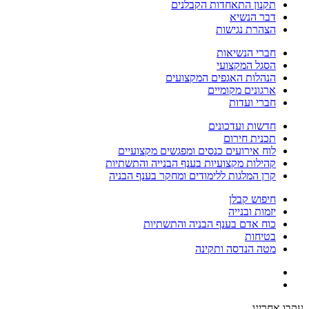
תקנון התאחדות הקבלנים
דבר הנשיא
הצהרת נגישות
חברי הנשיאות
הסגל המקצועי
הנהלות האגפים המקצועים
ארגונים מקומיים
חברי ועדות
חדשות ועדכונים
תכנית חירום
לוח אירועים כנסים ומפגשים מקצועיים
קהילות מקצועיות בענף הבנייה והתשתיות
קרן המלגות ללימודים ומחקר בענף הבניה
חיפוש קבלן
יזמות ובנייה
כוח אדם בענף הבניה והתשתיות
בטיחות
מטה הנדסה ותקינה
עקבו אחרינו