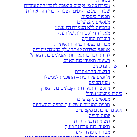
מכירת פיגומי זקיפים בהטבה לחברי ההתאחדות
שכירת פיגומי זקיפים הטבה לחברי ההתאחדות
תכניות פיננסיות
מפגשים מקצועיים
ערבויות ללא העמדת הון עצמי
מאגר הדירקטוריות של הענף
חוברות תחזוקה
מכרזים בענף הבניה והתשתיות
אמצעי בטיחות לאתר שלך בהטבה ייחודית
להיות חבר בהתאחדות הקבלנים בוני הארץ?
רשימת תאגידי כוח האדם
חדשות ועדכונים
חדשות ההתאחדות
נלחמים על הבית – התוכנית לממשלה
מגזין הבונים
ניוזלטר התאחדות הקבלנים בוני הארץ
פיתוח מקצועי וניהול
מפגשים מקצועיים
תכנית המנטורינג של ענף הבניה והתשתיות
אגפים ועדכונים מקצועיים
יזמות ובנייה
תשתיות ובניה חוזית
תאגידי כוח אדם זר בענף
מטה הנדסה ותקינה