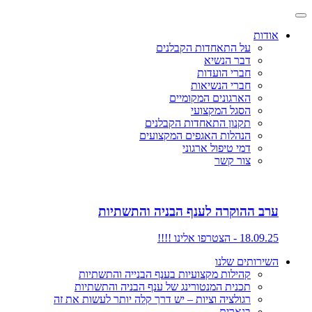
אודות
על התאחדות הקבלנים
דבר הנשיא
חברי הועדות
חברי הנשיאות
הארגונים המקומיים
הסגל המקצועי
תקנון התאחדות הקבלנים
הנהלות האגפים המקצועים
דמי טיפול ארגוני
צור קשר
ערב ההוקרה לענף הבניה והתשתיות
18.09.25 - הצטרפו אלינו !!!!
השירותים שלנו
קהילות מקצועיות בענף הבנייה והתשתיות
תכנית המנטורינג של ענף הבניה והתשתיות
רגולציה וציות – יש דרך קלה יותר לעשות את זה
בנארית