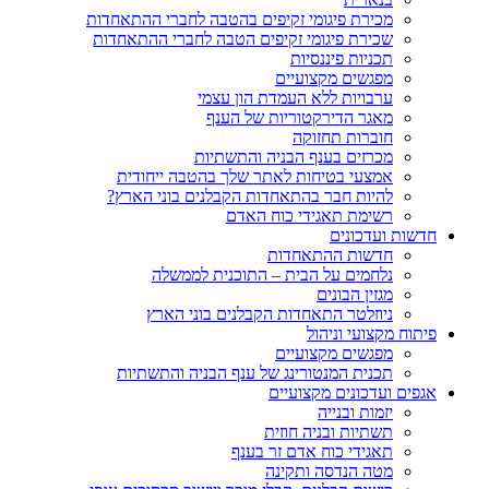
מכירת פיגומי זקיפים בהטבה לחברי ההתאחדות
שכירת פיגומי זקיפים הטבה לחברי ההתאחדות
תכניות פיננסיות
מפגשים מקצועיים
ערבויות ללא העמדת הון עצמי
מאגר הדירקטוריות של הענף
חוברות תחזוקה
מכרזים בענף הבניה והתשתיות
אמצעי בטיחות לאתר שלך בהטבה ייחודית
להיות חבר בהתאחדות הקבלנים בוני הארץ?
רשימת תאגידי כוח האדם
חדשות ועדכונים
חדשות ההתאחדות
נלחמים על הבית – התוכנית לממשלה
מגזין הבונים
ניוזלטר התאחדות הקבלנים בוני הארץ
פיתוח מקצועי וניהול
מפגשים מקצועיים
תכנית המנטורינג של ענף הבניה והתשתיות
אגפים ועדכונים מקצועיים
יזמות ובנייה
תשתיות ובניה חוזית
תאגידי כוח אדם זר בענף
מטה הנדסה ותקינה