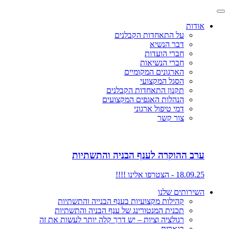
אודות
על התאחדות הקבלנים
דבר הנשיא
חברי הועדות
חברי הנשיאות
הארגונים המקומיים
הסגל המקצועי
תקנון התאחדות הקבלנים
הנהלות האגפים המקצועים
דמי טיפול ארגוני
צור קשר
ערב ההוקרה לענף הבניה והתשתיות
18.09.25 - הצטרפו אלינו !!!!
השירותים שלנו
קהילות מקצועיות בענף הבנייה והתשתיות
תכנית המנטורינג של ענף הבניה והתשתיות
רגולציה וציות – יש דרך קלה יותר לעשות את זה
בנארית