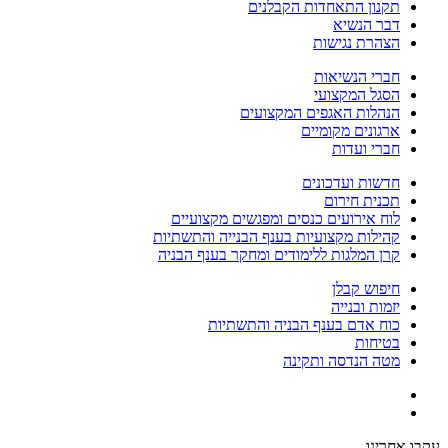
תקנון התאחדות הקבלנים
דבר הנשיא
הצהרת נגישות
חברי הנשיאות
הסגל המקצועי
הנהלות האגפים המקצועים
ארגונים מקומיים
חברי ועדות
חדשות ועדכונים
תכנית חירום
לוח אירועים כנסים ומפגשים מקצועיים
קהילות מקצועיות בענף הבנייה והתשתיות
קרן המלגות ללימודים ומחקר בענף הבניה
חיפוש קבלן
יזמות ובנייה
כוח אדם בענף הבניה והתשתיות
בטיחות
מטה הנדסה ותקינה
עקבו אחרינו