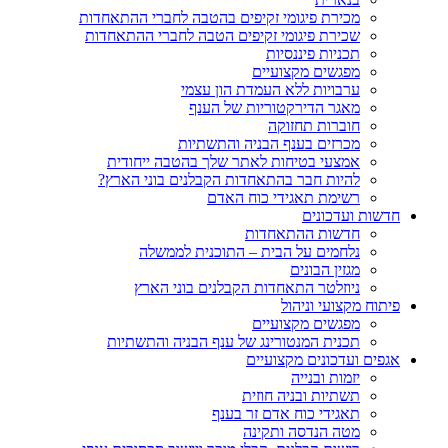
מכירת פיגומי זקיפים בהטבה לחברי ההתאחדות
שכירת פיגומי זקיפים הטבה לחברי ההתאחדות
תכניות פיננסיות
מפגשים מקצועיים
ערבויות ללא העמדת הון עצמי
מאגר הדירקטוריות של הענף
חוברות תחזוקה
מכרזים בענף הבניה והתשתיות
אמצעי בטיחות לאתר שלך בהטבה ייחודית
להיות חבר בהתאחדות הקבלנים בוני הארץ?
רשימת תאגידי כוח האדם
חדשות ועדכונים
חדשות ההתאחדות
נלחמים על הבית – התוכנית לממשלה
מגזין הבונים
ניוזלטר התאחדות הקבלנים בוני הארץ
פיתוח מקצועי וניהול
מפגשים מקצועיים
תכנית המנטורינג של ענף הבניה והתשתיות
אגפים ועדכונים מקצועיים
יזמות ובנייה
תשתיות ובניה חוזית
תאגידי כוח אדם זר בענף
מטה הנדסה ותקינה