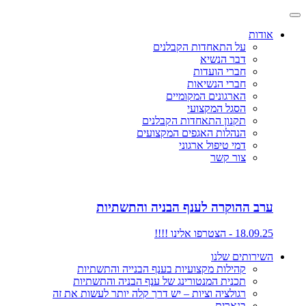
אודות
על התאחדות הקבלנים
דבר הנשיא
חברי הועדות
חברי הנשיאות
הארגונים המקומיים
הסגל המקצועי
תקנון התאחדות הקבלנים
הנהלות האגפים המקצועים
דמי טיפול ארגוני
צור קשר
ערב ההוקרה לענף הבניה והתשתיות
18.09.25 - הצטרפו אלינו !!!!
השירותים שלנו
קהילות מקצועיות בענף הבנייה והתשתיות
תכנית המנטורינג של ענף הבניה והתשתיות
רגולציה וציות – יש דרך קלה יותר לעשות את זה
בנארית