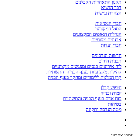
תקנון התאחדות הקבלנים
דבר הנשיא
הצהרת נגישות
חברי הנשיאות
הסגל המקצועי
הנהלות האגפים המקצועים
ארגונים מקומיים
חברי ועדות
חדשות ועדכונים
תכנית חירום
לוח אירועים כנסים ומפגשים מקצועיים
קהילות מקצועיות בענף הבנייה והתשתיות
קרן המלגות ללימודים ומחקר בענף הבניה
חיפוש קבלן
יזמות ובנייה
כוח אדם בענף הבניה והתשתיות
בטיחות
מטה הנדסה ותקינה
עקבו אחרינו