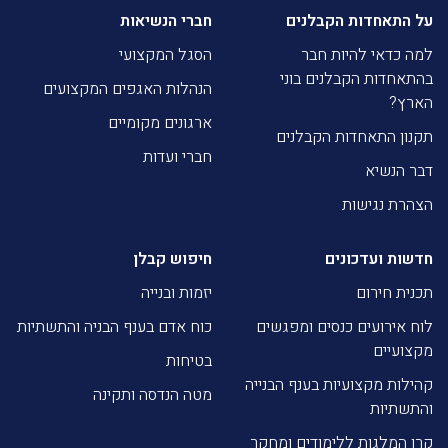
על התאחדות הקבלנים
חברי הנשיאות
למה כדאי להיות חבר
הסגל המקצועי
בהתאחדות הקבלנים בוני
הנהלות האגפים המקצועים
הארץ?
ארגונים מקומיים
תקנון התאחדות הקבלנים
חברי ועדות
דבר הנשיא
הצהרת נגישות
חדשות ועדכונים
חיפוש קבלן
תכנית חירום
יזמות ובנייה
לוח אירועים כנסים ומפגשים
כוח אדם בענף הבניה והתשתיות
מקצועיים
בטיחות
קהילות מקצועיות בענף הבנייה
מטה הנדסה ותקינה
והתשתיות
קרן המלגות ללימודים ומחקר