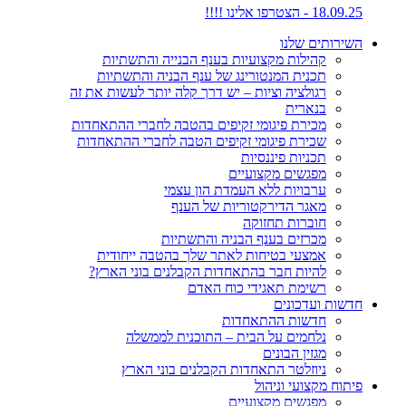
18.09.25 - הצטרפו אלינו !!!!
השירותים שלנו
קהילות מקצועיות בענף הבנייה והתשתיות
תכנית המנטורינג של ענף הבניה והתשתיות
רגולציה וציות – יש דרך קלה יותר לעשות את זה
בנארית
מכירת פיגומי זקיפים בהטבה לחברי ההתאחדות
שכירת פיגומי זקיפים הטבה לחברי ההתאחדות
תכניות פיננסיות
מפגשים מקצועיים
ערבויות ללא העמדת הון עצמי
מאגר הדירקטוריות של הענף
חוברות תחזוקה
מכרזים בענף הבניה והתשתיות
אמצעי בטיחות לאתר שלך בהטבה ייחודית
להיות חבר בהתאחדות הקבלנים בוני הארץ?
רשימת תאגידי כוח האדם
חדשות ועדכונים
חדשות ההתאחדות
נלחמים על הבית – התוכנית לממשלה
מגזין הבונים
ניוזלטר התאחדות הקבלנים בוני הארץ
פיתוח מקצועי וניהול
מפגשים מקצועיים