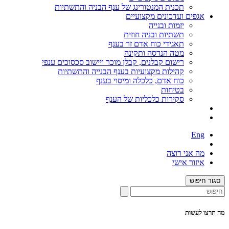
תכנית המנטורינג של ענף הבניה והתשתיות
אגפים ועדכונים מקצועיים
יזמות ובנייה
תשתיות ובניה חוזית
תאגידי כוח אדם זר בענף
מטה הנדסה ותקינה
רישום קבלנים, קבלן מוכר ויישוב סכסוכים ענפי
קהילות מקצועיות בענף הבנייה והתשתיות
כוח אדם, כלכלה ומיסוי בענף
בטיחות
סקירות כלכליות של הענף
Eng
מה אני רוצה
איזור אישי
סגור חיפוש
מה תרצו לעשות