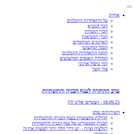
אודות
על התאחדות הקבלנים
דבר הנשיא
חברי הועדות
חברי הנשיאות
הארגונים המקומיים
הסגל המקצועי
תקנון התאחדות הקבלנים
הנהלות האגפים המקצועים
דמי טיפול ארגוני
צור קשר
ערב ההוקרה לענף הבניה והתשתיות
18.09.25 - הצטרפו אלינו !!!!
השירותים שלנו
קהילות מקצועיות בענף הבנייה והתשתיות
תכנית המנטורינג של ענף הבניה והתשתיות
רגולציה וציות – יש דרך קלה יותר לעשות את זה
בנארית