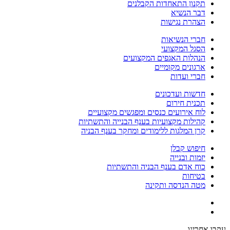
תקנון התאחדות הקבלנים
דבר הנשיא
הצהרת נגישות
חברי הנשיאות
הסגל המקצועי
הנהלות האגפים המקצועים
ארגונים מקומיים
חברי ועדות
חדשות ועדכונים
תכנית חירום
לוח אירועים כנסים ומפגשים מקצועיים
קהילות מקצועיות בענף הבנייה והתשתיות
קרן המלגות ללימודים ומחקר בענף הבניה
חיפוש קבלן
יזמות ובנייה
כוח אדם בענף הבניה והתשתיות
בטיחות
מטה הנדסה ותקינה
עקבו אחרינו