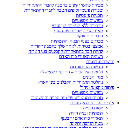
מכירת פיגומי זקיפים בהטבה לחברי ההתאחדות
שכירת פיגומי זקיפים הטבה לחברי ההתאחדות
תכניות פיננסיות
מפגשים מקצועיים
ערבויות ללא העמדת הון עצמי
מאגר הדירקטוריות של הענף
חוברות תחזוקה
מכרזים בענף הבניה והתשתיות
אמצעי בטיחות לאתר שלך בהטבה ייחודית
להיות חבר בהתאחדות הקבלנים בוני הארץ?
רשימת תאגידי כוח האדם
חדשות ועדכונים
חדשות ההתאחדות
נלחמים על הבית – התוכנית לממשלה
מגזין הבונים
ניוזלטר התאחדות הקבלנים בוני הארץ
פיתוח מקצועי וניהול
מפגשים מקצועיים
תכנית המנטורינג של ענף הבניה והתשתיות
אגפים ועדכונים מקצועיים
יזמות ובנייה
תשתיות ובניה חוזית
תאגידי כוח אדם זר בענף
מטה הנדסה ותקינה