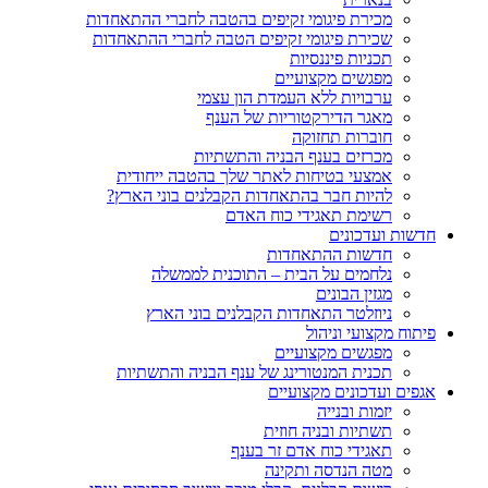
מכירת פיגומי זקיפים בהטבה לחברי ההתאחדות
שכירת פיגומי זקיפים הטבה לחברי ההתאחדות
תכניות פיננסיות
מפגשים מקצועיים
ערבויות ללא העמדת הון עצמי
מאגר הדירקטוריות של הענף
חוברות תחזוקה
מכרזים בענף הבניה והתשתיות
אמצעי בטיחות לאתר שלך בהטבה ייחודית
להיות חבר בהתאחדות הקבלנים בוני הארץ?
רשימת תאגידי כוח האדם
חדשות ועדכונים
חדשות ההתאחדות
נלחמים על הבית – התוכנית לממשלה
מגזין הבונים
ניוזלטר התאחדות הקבלנים בוני הארץ
פיתוח מקצועי וניהול
מפגשים מקצועיים
תכנית המנטורינג של ענף הבניה והתשתיות
אגפים ועדכונים מקצועיים
יזמות ובנייה
תשתיות ובניה חוזית
תאגידי כוח אדם זר בענף
מטה הנדסה ותקינה