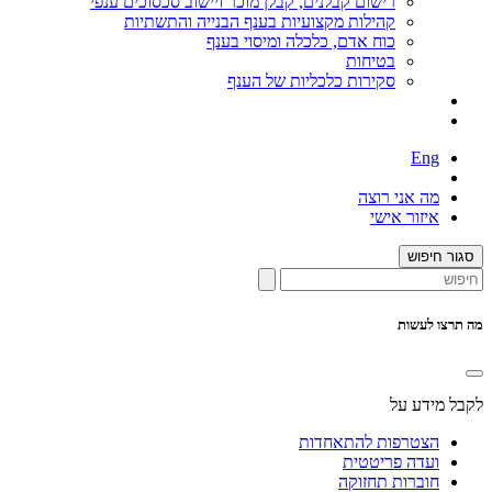
רישום קבלנים, קבלן מוכר ויישוב סכסוכים ענפי
קהילות מקצועיות בענף הבנייה והתשתיות
כוח אדם, כלכלה ומיסוי בענף
בטיחות
סקירות כלכליות של הענף
Eng
מה אני רוצה
איזור אישי
סגור חיפוש
מה תרצו לעשות
לקבל מידע על
הצטרפות להתאחדות
ועדה פריטטית
חוברות תחזוקה