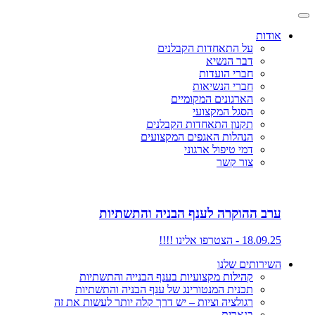
אודות
על התאחדות הקבלנים
דבר הנשיא
חברי הועדות
חברי הנשיאות
הארגונים המקומיים
הסגל המקצועי
תקנון התאחדות הקבלנים
הנהלות האגפים המקצועים
דמי טיפול ארגוני
צור קשר
ערב ההוקרה לענף הבניה והתשתיות
18.09.25 - הצטרפו אלינו !!!!
השירותים שלנו
קהילות מקצועיות בענף הבנייה והתשתיות
תכנית המנטורינג של ענף הבניה והתשתיות
רגולציה וציות – יש דרך קלה יותר לעשות את זה
בנארית