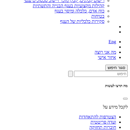
רישום קבלנים, קבלן מוכר ויישוב סכסוכים ענפי
קהילות מקצועיות בענף הבנייה והתשתיות
כוח אדם, כלכלה ומיסוי בענף
בטיחות
סקירות כלכליות של הענף
Eng
מה אני רוצה
איזור אישי
סגור חיפוש
מה תרצו לעשות
לקבל מידע על
הצטרפות להתאחדות
ועדה פריטטית
חוברות תחזוקה