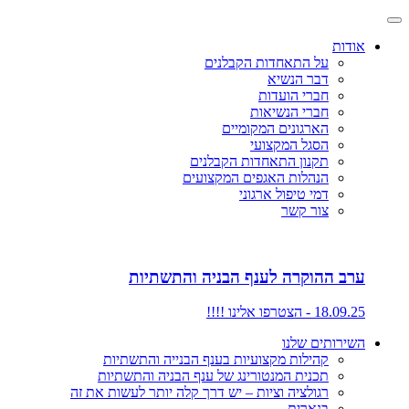
אודות
על התאחדות הקבלנים
דבר הנשיא
חברי הועדות
חברי הנשיאות
הארגונים המקומיים
הסגל המקצועי
תקנון התאחדות הקבלנים
הנהלות האגפים המקצועים
דמי טיפול ארגוני
צור קשר
ערב ההוקרה לענף הבניה והתשתיות
18.09.25 - הצטרפו אלינו !!!!
השירותים שלנו
קהילות מקצועיות בענף הבנייה והתשתיות
תכנית המנטורינג של ענף הבניה והתשתיות
רגולציה וציות – יש דרך קלה יותר לעשות את זה
בנארית