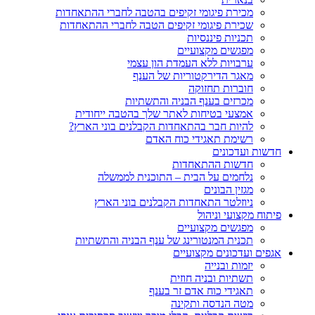
מכירת פיגומי זקיפים בהטבה לחברי ההתאחדות
שכירת פיגומי זקיפים הטבה לחברי ההתאחדות
תכניות פיננסיות
מפגשים מקצועיים
ערבויות ללא העמדת הון עצמי
מאגר הדירקטוריות של הענף
חוברות תחזוקה
מכרזים בענף הבניה והתשתיות
אמצעי בטיחות לאתר שלך בהטבה ייחודית
להיות חבר בהתאחדות הקבלנים בוני הארץ?
רשימת תאגידי כוח האדם
חדשות ועדכונים
חדשות ההתאחדות
נלחמים על הבית – התוכנית לממשלה
מגזין הבונים
ניוזלטר התאחדות הקבלנים בוני הארץ
פיתוח מקצועי וניהול
מפגשים מקצועיים
תכנית המנטורינג של ענף הבניה והתשתיות
אגפים ועדכונים מקצועיים
יזמות ובנייה
תשתיות ובניה חוזית
תאגידי כוח אדם זר בענף
מטה הנדסה ותקינה