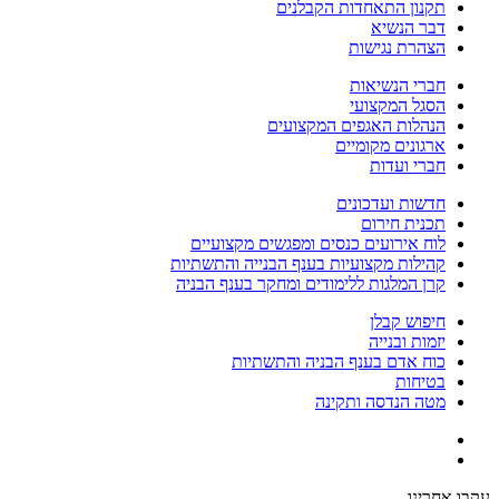
תקנון התאחדות הקבלנים
דבר הנשיא
הצהרת נגישות
חברי הנשיאות
הסגל המקצועי
הנהלות האגפים המקצועים
ארגונים מקומיים
חברי ועדות
חדשות ועדכונים
תכנית חירום
לוח אירועים כנסים ומפגשים מקצועיים
קהילות מקצועיות בענף הבנייה והתשתיות
קרן המלגות ללימודים ומחקר בענף הבניה
חיפוש קבלן
יזמות ובנייה
כוח אדם בענף הבניה והתשתיות
בטיחות
מטה הנדסה ותקינה
עקבו אחרינו