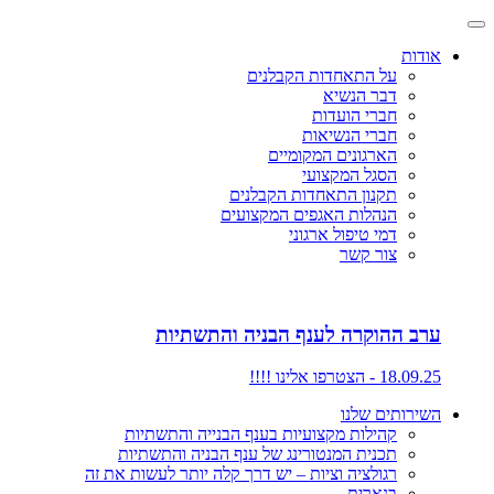
אודות
על התאחדות הקבלנים
דבר הנשיא
חברי הועדות
חברי הנשיאות
הארגונים המקומיים
הסגל המקצועי
תקנון התאחדות הקבלנים
הנהלות האגפים המקצועים
דמי טיפול ארגוני
צור קשר
ערב ההוקרה לענף הבניה והתשתיות
18.09.25 - הצטרפו אלינו !!!!
השירותים שלנו
קהילות מקצועיות בענף הבנייה והתשתיות
תכנית המנטורינג של ענף הבניה והתשתיות
רגולציה וציות – יש דרך קלה יותר לעשות את זה
בנארית