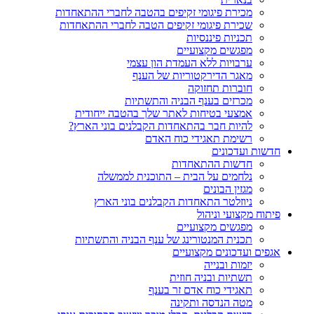
מכירת פיגומי זקיפים בהטבה לחברי ההתאחדות
שכירת פיגומי זקיפים הטבה לחברי ההתאחדות
תכניות פיננסיות
מפגשים מקצועיים
ערבויות ללא העמדת הון עצמי
מאגר הדירקטוריות של הענף
חוברות תחזוקה
מכרזים בענף הבניה והתשתיות
אמצעי בטיחות לאתר שלך בהטבה ייחודית
להיות חבר בהתאחדות הקבלנים בוני הארץ?
רשימת תאגידי כוח האדם
חדשות ועדכונים
חדשות ההתאחדות
נלחמים על הבית – התוכנית לממשלה
מגזין הבונים
ניוזלטר התאחדות הקבלנים בוני הארץ
פיתוח מקצועי וניהול
מפגשים מקצועיים
תכנית המנטורינג של ענף הבניה והתשתיות
אגפים ועדכונים מקצועיים
יזמות ובנייה
תשתיות ובניה חוזית
תאגידי כוח אדם זר בענף
מטה הנדסה ותקינה