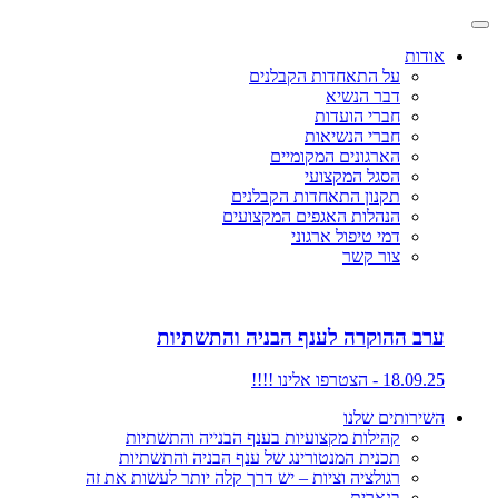
אודות
על התאחדות הקבלנים
דבר הנשיא
חברי הועדות
חברי הנשיאות
הארגונים המקומיים
הסגל המקצועי
תקנון התאחדות הקבלנים
הנהלות האגפים המקצועים
דמי טיפול ארגוני
צור קשר
ערב ההוקרה לענף הבניה והתשתיות
18.09.25 - הצטרפו אלינו !!!!
השירותים שלנו
קהילות מקצועיות בענף הבנייה והתשתיות
תכנית המנטורינג של ענף הבניה והתשתיות
רגולציה וציות – יש דרך קלה יותר לעשות את זה
בנארית