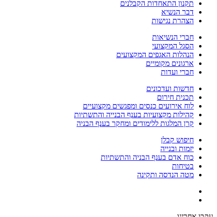
תקנון התאחדות הקבלנים
דבר הנשיא
הצהרת נגישות
חברי הנשיאות
הסגל המקצועי
הנהלות האגפים המקצועים
ארגונים מקומיים
חברי ועדות
חדשות ועדכונים
תכנית חירום
לוח אירועים כנסים ומפגשים מקצועיים
קהילות מקצועיות בענף הבנייה והתשתיות
קרן המלגות ללימודים ומחקר בענף הבניה
חיפוש קבלן
יזמות ובנייה
כוח אדם בענף הבניה והתשתיות
בטיחות
מטה הנדסה ותקינה
עקבו אחרינו