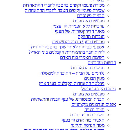
מכירת פיגומי זקיפים בהטבה לחברי ההתאחדות
שכירת פיגומי זקיפים הטבה לחברי ההתאחדות
תכניות פיננסיות
מפגשים מקצועיים
ערבויות ללא העמדת הון עצמי
מאגר הדירקטוריות של הענף
חוברות תחזוקה
מכרזים בענף הבניה והתשתיות
אמצעי בטיחות לאתר שלך בהטבה ייחודית
להיות חבר בהתאחדות הקבלנים בוני הארץ?
רשימת תאגידי כוח האדם
חדשות ועדכונים
חדשות ההתאחדות
נלחמים על הבית – התוכנית לממשלה
מגזין הבונים
ניוזלטר התאחדות הקבלנים בוני הארץ
פיתוח מקצועי וניהול
מפגשים מקצועיים
תכנית המנטורינג של ענף הבניה והתשתיות
אגפים ועדכונים מקצועיים
יזמות ובנייה
תשתיות ובניה חוזית
תאגידי כוח אדם זר בענף
מטה הנדסה ותקינה