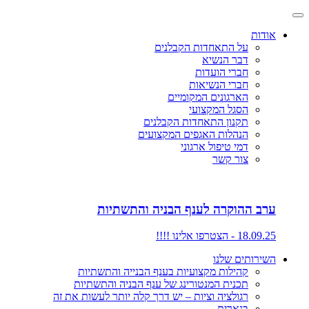
אודות
על התאחדות הקבלנים
דבר הנשיא
חברי הועדות
חברי הנשיאות
הארגונים המקומיים
הסגל המקצועי
תקנון התאחדות הקבלנים
הנהלות האגפים המקצועים
דמי טיפול ארגוני
צור קשר
ערב ההוקרה לענף הבניה והתשתיות
18.09.25 - הצטרפו אלינו !!!!
השירותים שלנו
קהילות מקצועיות בענף הבנייה והתשתיות
תכנית המנטורינג של ענף הבניה והתשתיות
רגולציה וציות – יש דרך קלה יותר לעשות את זה
בנארית