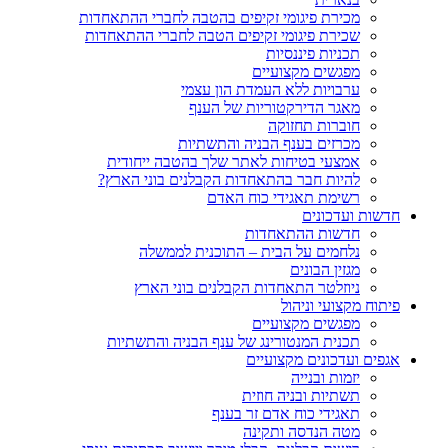
מכירת פיגומי זקיפים בהטבה לחברי ההתאחדות
שכירת פיגומי זקיפים הטבה לחברי ההתאחדות
תכניות פיננסיות
מפגשים מקצועיים
ערבויות ללא העמדת הון עצמי
מאגר הדירקטוריות של הענף
חוברות תחזוקה
מכרזים בענף הבניה והתשתיות
אמצעי בטיחות לאתר שלך בהטבה ייחודית
להיות חבר בהתאחדות הקבלנים בוני הארץ?
רשימת תאגידי כוח האדם
חדשות ועדכונים
חדשות ההתאחדות
נלחמים על הבית – התוכנית לממשלה
מגזין הבונים
ניוזלטר התאחדות הקבלנים בוני הארץ
פיתוח מקצועי וניהול
מפגשים מקצועיים
תכנית המנטורינג של ענף הבניה והתשתיות
אגפים ועדכונים מקצועיים
יזמות ובנייה
תשתיות ובניה חוזית
תאגידי כוח אדם זר בענף
מטה הנדסה ותקינה