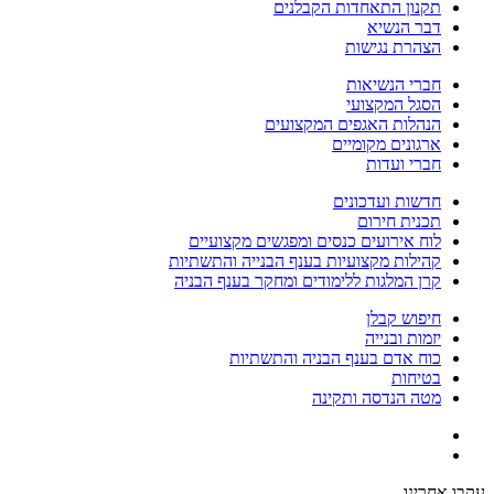
תקנון התאחדות הקבלנים
דבר הנשיא
הצהרת נגישות
חברי הנשיאות
הסגל המקצועי
הנהלות האגפים המקצועים
ארגונים מקומיים
חברי ועדות
חדשות ועדכונים
תכנית חירום
לוח אירועים כנסים ומפגשים מקצועיים
קהילות מקצועיות בענף הבנייה והתשתיות
קרן המלגות ללימודים ומחקר בענף הבניה
חיפוש קבלן
יזמות ובנייה
כוח אדם בענף הבניה והתשתיות
בטיחות
מטה הנדסה ותקינה
עקבו אחרינו