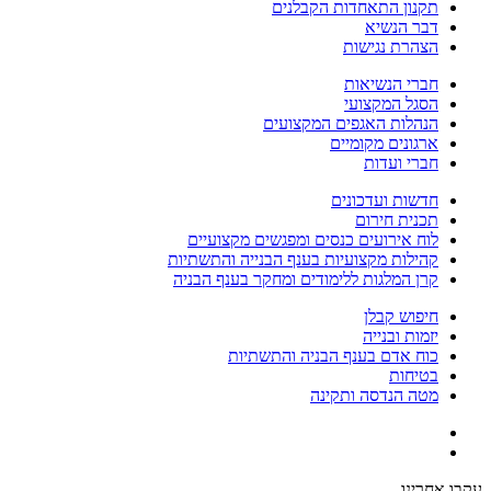
תקנון התאחדות הקבלנים
דבר הנשיא
הצהרת נגישות
חברי הנשיאות
הסגל המקצועי
הנהלות האגפים המקצועים
ארגונים מקומיים
חברי ועדות
חדשות ועדכונים
תכנית חירום
לוח אירועים כנסים ומפגשים מקצועיים
קהילות מקצועיות בענף הבנייה והתשתיות
קרן המלגות ללימודים ומחקר בענף הבניה
חיפוש קבלן
יזמות ובנייה
כוח אדם בענף הבניה והתשתיות
בטיחות
מטה הנדסה ותקינה
עקבו אחרינו