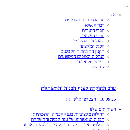
אודות
על התאחדות הקבלנים
דבר הנשיא
חברי הועדות
חברי הנשיאות
הארגונים המקומיים
הסגל המקצועי
תקנון התאחדות הקבלנים
הנהלות האגפים המקצועים
דמי טיפול ארגוני
צור קשר
ערב ההוקרה לענף הבניה והתשתיות
18.09.25 - הצטרפו אלינו !!!!
השירותים שלנו
קהילות מקצועיות בענף הבנייה והתשתיות
תכנית המנטורינג של ענף הבניה והתשתיות
רגולציה וציות – יש דרך קלה יותר לעשות את זה
בנארית