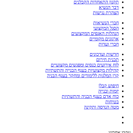
תקנון התאחדות הקבלנים
דבר הנשיא
הצהרת נגישות
חברי הנשיאות
הסגל המקצועי
הנהלות האגפים המקצועים
ארגונים מקומיים
חברי ועדות
חדשות ועדכונים
תכנית חירום
לוח אירועים כנסים ומפגשים מקצועיים
קהילות מקצועיות בענף הבנייה והתשתיות
קרן המלגות ללימודים ומחקר בענף הבניה
חיפוש קבלן
יזמות ובנייה
כוח אדם בענף הבניה והתשתיות
בטיחות
מטה הנדסה ותקינה
עקבו אחרינו