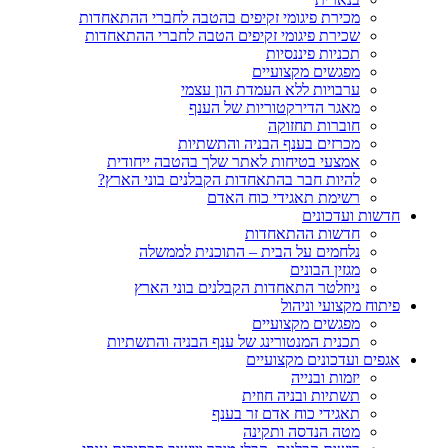
מכירת פיגומי זקיפים בהטבה לחברי ההתאחדות
שכירת פיגומי זקיפים הטבה לחברי ההתאחדות
תכניות פיננסיות
מפגשים מקצועיים
ערבויות ללא העמדת הון עצמי
מאגר הדירקטוריות של הענף
חוברות תחזוקה
מכרזים בענף הבניה והתשתיות
אמצעי בטיחות לאתר שלך בהטבה ייחודית
להיות חבר בהתאחדות הקבלנים בוני הארץ?
רשימת תאגידי כוח האדם
חדשות ועדכונים
חדשות ההתאחדות
נלחמים על הבית – התוכנית לממשלה
מגזין הבונים
ניוזלטר התאחדות הקבלנים בוני הארץ
פיתוח מקצועי וניהול
מפגשים מקצועיים
תכנית המנטורינג של ענף הבניה והתשתיות
אגפים ועדכונים מקצועיים
יזמות ובנייה
תשתיות ובניה חוזית
תאגידי כוח אדם זר בענף
מטה הנדסה ותקינה