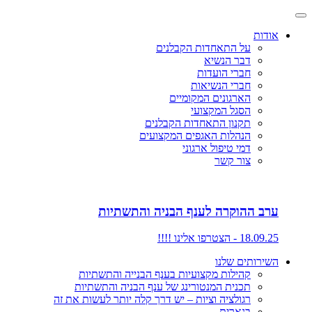
אודות
על התאחדות הקבלנים
דבר הנשיא
חברי הועדות
חברי הנשיאות
הארגונים המקומיים
הסגל המקצועי
תקנון התאחדות הקבלנים
הנהלות האגפים המקצועים
דמי טיפול ארגוני
צור קשר
ערב ההוקרה לענף הבניה והתשתיות
18.09.25 - הצטרפו אלינו !!!!
השירותים שלנו
קהילות מקצועיות בענף הבנייה והתשתיות
תכנית המנטורינג של ענף הבניה והתשתיות
רגולציה וציות – יש דרך קלה יותר לעשות את זה
בנארית