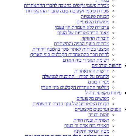
מכירת פיגומי זקיפים בהטבה לחברי ההתאחדות
שכירת פיגומי זקיפים הטבה לחברי ההתאחדות
תכניות פיננסיות
מפגשים מקצועיים
ערבויות ללא העמדת הון עצמי
מאגר הדירקטוריות של הענף
חוברות תחזוקה
מכרזים בענף הבניה והתשתיות
אמצעי בטיחות לאתר שלך בהטבה ייחודית
להיות חבר בהתאחדות הקבלנים בוני הארץ?
רשימת תאגידי כוח האדם
חדשות ועדכונים
חדשות ההתאחדות
נלחמים על הבית – התוכנית לממשלה
מגזין הבונים
ניוזלטר התאחדות הקבלנים בוני הארץ
פיתוח מקצועי וניהול
מפגשים מקצועיים
תכנית המנטורינג של ענף הבניה והתשתיות
אגפים ועדכונים מקצועיים
יזמות ובנייה
תשתיות ובניה חוזית
תאגידי כוח אדם זר בענף
מטה הנדסה ותקינה