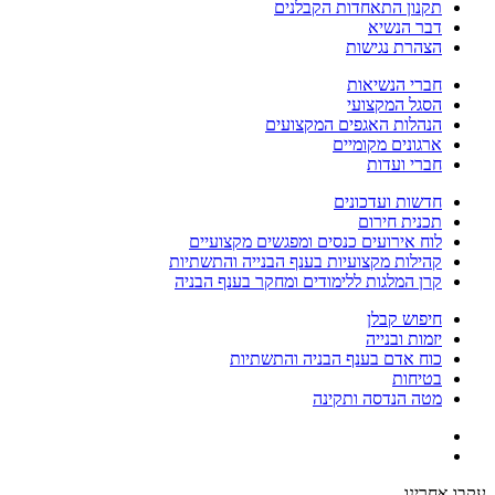
תקנון התאחדות הקבלנים
דבר הנשיא
הצהרת נגישות
חברי הנשיאות
הסגל המקצועי
הנהלות האגפים המקצועים
ארגונים מקומיים
חברי ועדות
חדשות ועדכונים
תכנית חירום
לוח אירועים כנסים ומפגשים מקצועיים
קהילות מקצועיות בענף הבנייה והתשתיות
קרן המלגות ללימודים ומחקר בענף הבניה
חיפוש קבלן
יזמות ובנייה
כוח אדם בענף הבניה והתשתיות
בטיחות
מטה הנדסה ותקינה
עקבו אחרינו