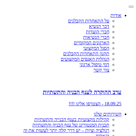
אודות
על התאחדות הקבלנים
דבר הנשיא
חברי הועדות
חברי הנשיאות
הארגונים המקומיים
הסגל המקצועי
תקנון התאחדות הקבלנים
הנהלות האגפים המקצועים
דמי טיפול ארגוני
צור קשר
ערב ההוקרה לענף הבניה והתשתיות
18.09.25 - הצטרפו אלינו !!!!
השירותים שלנו
קהילות מקצועיות בענף הבנייה והתשתיות
תכנית המנטורינג של ענף הבניה והתשתיות
רגולציה וציות – יש דרך קלה יותר לעשות את זה
בנארית