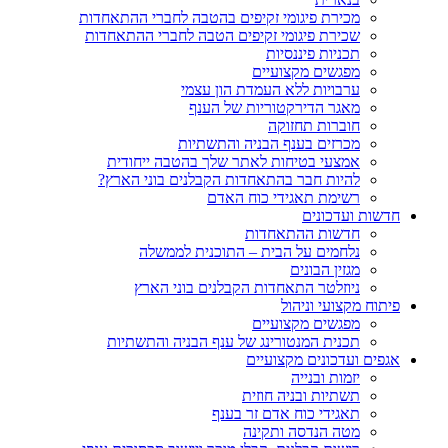
מכירת פיגומי זקיפים בהטבה לחברי ההתאחדות
שכירת פיגומי זקיפים הטבה לחברי ההתאחדות
תכניות פיננסיות
מפגשים מקצועיים
ערבויות ללא העמדת הון עצמי
מאגר הדירקטוריות של הענף
חוברות תחזוקה
מכרזים בענף הבניה והתשתיות
אמצעי בטיחות לאתר שלך בהטבה ייחודית
להיות חבר בהתאחדות הקבלנים בוני הארץ?
רשימת תאגידי כוח האדם
חדשות ועדכונים
חדשות ההתאחדות
נלחמים על הבית – התוכנית לממשלה
מגזין הבונים
ניוזלטר התאחדות הקבלנים בוני הארץ
פיתוח מקצועי וניהול
מפגשים מקצועיים
תכנית המנטורינג של ענף הבניה והתשתיות
אגפים ועדכונים מקצועיים
יזמות ובנייה
תשתיות ובניה חוזית
תאגידי כוח אדם זר בענף
מטה הנדסה ותקינה