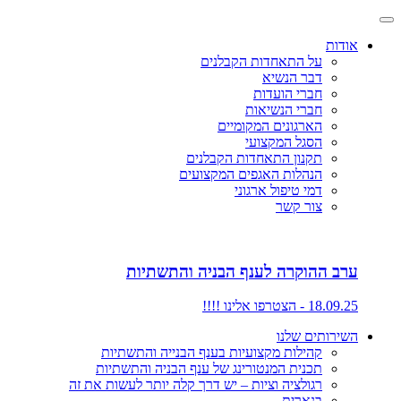
אודות
על התאחדות הקבלנים
דבר הנשיא
חברי הועדות
חברי הנשיאות
הארגונים המקומיים
הסגל המקצועי
תקנון התאחדות הקבלנים
הנהלות האגפים המקצועים
דמי טיפול ארגוני
צור קשר
ערב ההוקרה לענף הבניה והתשתיות
18.09.25 - הצטרפו אלינו !!!!
השירותים שלנו
קהילות מקצועיות בענף הבנייה והתשתיות
תכנית המנטורינג של ענף הבניה והתשתיות
רגולציה וציות – יש דרך קלה יותר לעשות את זה
בנארית