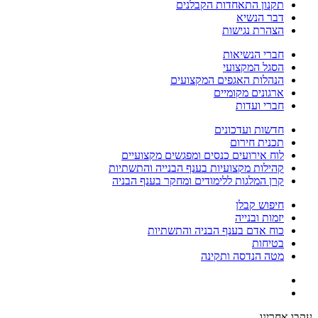
תקנון התאחדות הקבלנים
דבר הנשיא
הצהרת נגישות
חברי הנשיאות
הסגל המקצועי
הנהלות האגפים המקצועים
ארגונים מקומיים
חברי ועדות
חדשות ועדכונים
תכנית חירום
לוח אירועים כנסים ומפגשים מקצועיים
קהילות מקצועיות בענף הבנייה והתשתיות
קרן המלגות ללימודים ומחקר בענף הבניה
חיפוש קבלן
יזמות ובנייה
כוח אדם בענף הבניה והתשתיות
בטיחות
מטה הנדסה ותקינה
עקבו אחרינו