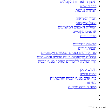
תקנון התאחדות הקבלנים
דבר הנשיא
הצהרת נגישות
חברי הנשיאות
הסגל המקצועי
הנהלות האגפים המקצועים
ארגונים מקומיים
חברי ועדות
חדשות ועדכונים
תכנית חירום
לוח אירועים כנסים ומפגשים מקצועיים
קהילות מקצועיות בענף הבנייה והתשתיות
קרן המלגות ללימודים ומחקר בענף הבניה
חיפוש קבלן
יזמות ובנייה
כוח אדם בענף הבניה והתשתיות
בטיחות
מטה הנדסה ותקינה
עקבו אחרינו