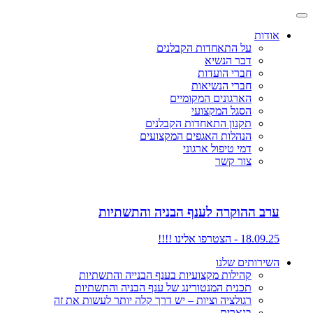
אודות
על התאחדות הקבלנים
דבר הנשיא
חברי הועדות
חברי הנשיאות
הארגונים המקומיים
הסגל המקצועי
תקנון התאחדות הקבלנים
הנהלות האגפים המקצועים
דמי טיפול ארגוני
צור קשר
ערב ההוקרה לענף הבניה והתשתיות
18.09.25 - הצטרפו אלינו !!!!
השירותים שלנו
קהילות מקצועיות בענף הבנייה והתשתיות
תכנית המנטורינג של ענף הבניה והתשתיות
רגולציה וציות – יש דרך קלה יותר לעשות את זה
בנארית