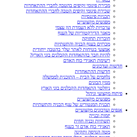
מכירת פיגומי זקיפים בהטבה לחברי ההתאחדות
שכירת פיגומי זקיפים הטבה לחברי ההתאחדות
תכניות פיננסיות
מפגשים מקצועיים
ערבויות ללא העמדת הון עצמי
מאגר הדירקטוריות של הענף
חוברות תחזוקה
מכרזים בענף הבניה והתשתיות
אמצעי בטיחות לאתר שלך בהטבה ייחודית
להיות חבר בהתאחדות הקבלנים בוני הארץ?
רשימת תאגידי כוח האדם
חדשות ועדכונים
חדשות ההתאחדות
נלחמים על הבית – התוכנית לממשלה
מגזין הבונים
ניוזלטר התאחדות הקבלנים בוני הארץ
פיתוח מקצועי וניהול
מפגשים מקצועיים
תכנית המנטורינג של ענף הבניה והתשתיות
אגפים ועדכונים מקצועיים
יזמות ובנייה
תשתיות ובניה חוזית
תאגידי כוח אדם זר בענף
מטה הנדסה ותקינה