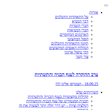
אודות
על התאחדות הקבלנים
דבר הנשיא
חברי הועדות
חברי הנשיאות
הארגונים המקומיים
הסגל המקצועי
תקנון התאחדות הקבלנים
הנהלות האגפים המקצועים
דמי טיפול ארגוני
צור קשר
ערב ההוקרה לענף הבניה והתשתיות
18.09.25 - הצטרפו אלינו !!!!
השירותים שלנו
קהילות מקצועיות בענף הבנייה והתשתיות
תכנית המנטורינג של ענף הבניה והתשתיות
רגולציה וציות – יש דרך קלה יותר לעשות את זה
בנארית