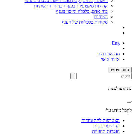
רישום קבלנים, קבלן מוכר ויישוב סכסוכים ענפי
קהילות מקצועיות בענף הבנייה והתשתיות
כוח אדם, כלכלה ומיסוי בענף
בטיחות
סקירות כלכליות של הענף
Eng
מה אני רוצה
איזור אישי
סגור חיפוש
מה תרצו לעשות
לקבל מידע על
הצטרפות להתאחדות
ועדה פריטטית
חוברות תחזוקה