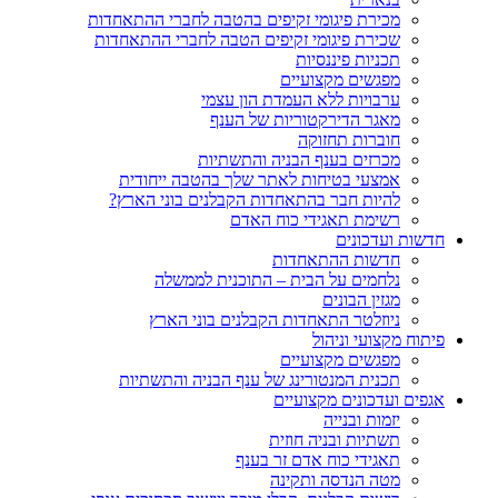
מכירת פיגומי זקיפים בהטבה לחברי ההתאחדות
שכירת פיגומי זקיפים הטבה לחברי ההתאחדות
תכניות פיננסיות
מפגשים מקצועיים
ערבויות ללא העמדת הון עצמי
מאגר הדירקטוריות של הענף
חוברות תחזוקה
מכרזים בענף הבניה והתשתיות
אמצעי בטיחות לאתר שלך בהטבה ייחודית
להיות חבר בהתאחדות הקבלנים בוני הארץ?
רשימת תאגידי כוח האדם
חדשות ועדכונים
חדשות ההתאחדות
נלחמים על הבית – התוכנית לממשלה
מגזין הבונים
ניוזלטר התאחדות הקבלנים בוני הארץ
פיתוח מקצועי וניהול
מפגשים מקצועיים
תכנית המנטורינג של ענף הבניה והתשתיות
אגפים ועדכונים מקצועיים
יזמות ובנייה
תשתיות ובניה חוזית
תאגידי כוח אדם זר בענף
מטה הנדסה ותקינה