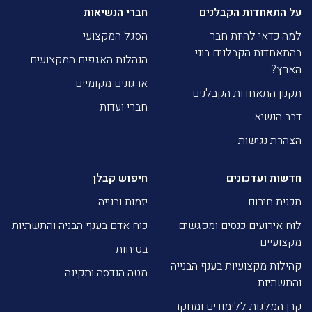
על התאחדות הקבלנים
חברי הנשיאות
למה כדאי להיות חבר
הסגל המקצועי
בהתאחדות הקבלנים בוני
הנהלות האגפים המקצועים
הארץ?
ארגונים מקומיים
תקנון התאחדות הקבלנים
חברי ועדות
דבר הנשיא
הצהרת נגישות
חדשות ועדכונים
חיפוש קבלן
תכנית חירום
יזמות ובנייה
לוח אירועים כנסים ומפגשים
כוח אדם בענף הבניה והתשתיות
מקצועיים
בטיחות
קהילות מקצועיות בענף הבנייה
מטה הנדסה ותקינה
והתשתיות
קרן המלגות ללימודים ומחקר