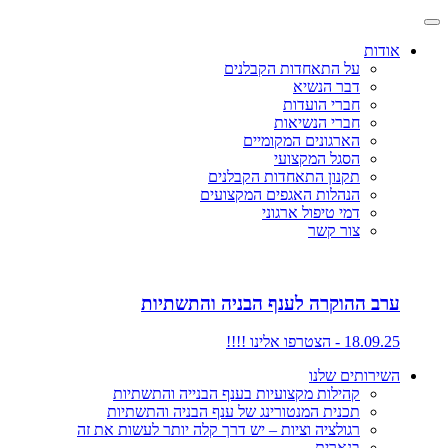
אודות
על התאחדות הקבלנים
דבר הנשיא
חברי הועדות
חברי הנשיאות
הארגונים המקומיים
הסגל המקצועי
תקנון התאחדות הקבלנים
הנהלות האגפים המקצועים
דמי טיפול ארגוני
צור קשר
ערב ההוקרה לענף הבניה והתשתיות
18.09.25 - הצטרפו אלינו !!!!
השירותים שלנו
קהילות מקצועיות בענף הבנייה והתשתיות
תכנית המנטורינג של ענף הבניה והתשתיות
רגולציה וציות – יש דרך קלה יותר לעשות את זה
בנארית