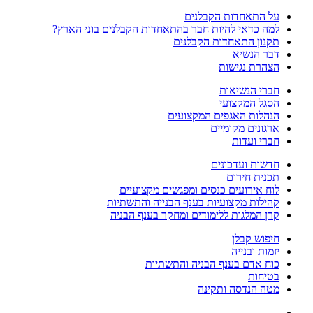
על התאחדות הקבלנים
למה כדאי להיות חבר בהתאחדות הקבלנים בוני הארץ?
תקנון התאחדות הקבלנים
דבר הנשיא
הצהרת נגישות
חברי הנשיאות
הסגל המקצועי
הנהלות האגפים המקצועים
ארגונים מקומיים
חברי ועדות
חדשות ועדכונים
תכנית חירום
לוח אירועים כנסים ומפגשים מקצועיים
קהילות מקצועיות בענף הבנייה והתשתיות
קרן המלגות ללימודים ומחקר בענף הבניה
חיפוש קבלן
יזמות ובנייה
כוח אדם בענף הבניה והתשתיות
בטיחות
מטה הנדסה ותקינה