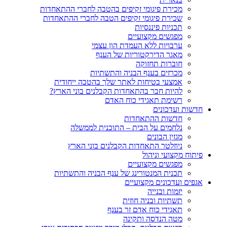
מכירת פיגומי זקיפים בהטבה לחברי ההתאחדות
שכירת פיגומי זקיפים הטבה לחברי ההתאחדות
תכניות פיננסיות
מפגשים מקצועיים
ערבויות ללא העמדת הון עצמי
מאגר הדירקטוריות של הענף
חוברות תחזוקה
מכרזים בענף הבניה והתשתיות
אמצעי בטיחות לאתר שלך בהטבה ייחודית
להיות חבר בהתאחדות הקבלנים בוני הארץ?
רשימת תאגידי כוח האדם
חדשות ועדכונים
חדשות ההתאחדות
נלחמים על הבית – התוכנית לממשלה
מגזין הבונים
ניוזלטר התאחדות הקבלנים בוני הארץ
פיתוח מקצועי וניהול
מפגשים מקצועיים
תכנית המנטורינג של ענף הבניה והתשתיות
אגפים ועדכונים מקצועיים
יזמות ובנייה
תשתיות ובניה חוזית
תאגידי כוח אדם זר בענף
מטה הנדסה ותקינה