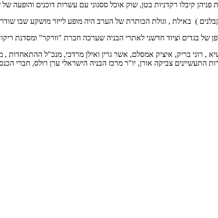
פניהן קיבלו רקדניות בטן, שוק אוכל ססגוני עם עשרות דוכנים והופעה של 
ים ) באילת , וגולת הכותרת של הערב היה מופע לייזר מושקע שבו שודר 
ן של בגדים וציוד חדשני לאתרי הבניה שערכה חברת "וורקר" ומסדנת ריקוד
 , רוני בריק, איציק אמסלם, אשר גרין ואילן מרדכי, מנכ"ל ההתאחדות , מו
התעשיינים צביקה אורן, יו"ר מרכז הבניה הישראלי ערן רולס, חברי הכנסת