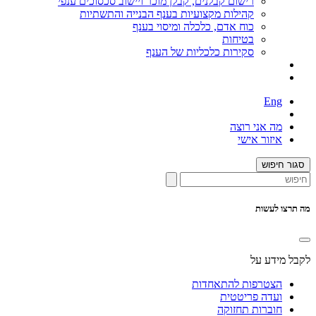
רישום קבלנים, קבלן מוכר ויישוב סכסוכים ענפי
קהילות מקצועיות בענף הבנייה והתשתיות
כוח אדם, כלכלה ומיסוי בענף
בטיחות
סקירות כלכליות של הענף
Eng
מה אני רוצה
איזור אישי
סגור חיפוש
מה תרצו לעשות
לקבל מידע על
הצטרפות להתאחדות
ועדה פריטטית
חוברות תחזוקה