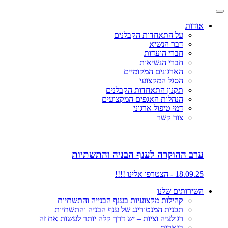
אודות
על התאחדות הקבלנים
דבר הנשיא
חברי הועדות
חברי הנשיאות
הארגונים המקומיים
הסגל המקצועי
תקנון התאחדות הקבלנים
הנהלות האגפים המקצועים
דמי טיפול ארגוני
צור קשר
ערב ההוקרה לענף הבניה והתשתיות
18.09.25 - הצטרפו אלינו !!!!
השירותים שלנו
קהילות מקצועיות בענף הבנייה והתשתיות
תכנית המנטורינג של ענף הבניה והתשתיות
רגולציה וציות – יש דרך קלה יותר לעשות את זה
בנארית