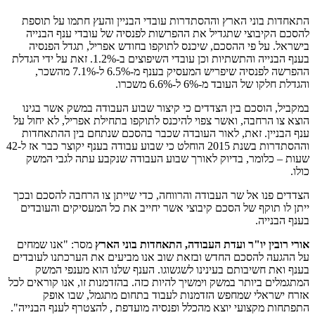
התאחדות בוני הארץ וההסתדרות עובדי הבניין והעץ חתמו על תוספת
להסכם הקיבוצי שתגדיל את ההפרשות לפנסיה של עובדי ענף הבנייה
בישראל. על פי ההסכם, שיכנס לתוקפו בחודש אפריל, תגדל הפנסיה
בענף הבנייה והתשתיות וכן עובדי השיפוצים ב-1.2%. זאת על ידי הגדלת
ההפרשה לפנסיה שיפריש המעסיק בענף מ-6.5% ל-7.1% מהשכר,
והגדלת חלקו של העובד מ-6% ל-6.6% משכרו.
במקביל, הוסכם בין הצדדים כי קיצור שבוע העבודה במשק אשר בגינו
הוצא צו הרחבה, ואשר צפוי להיכנס לתוקפו בתחילת אפריל, לא יחול על
ענף הבניין. זאת, לאור העובדה שכבר בהסכם שנתחם בין ההתאחדות
וההסתדרות בשנת 2015 הוחלט כי שבוע עבודה בענף יקוצר כבר אז ל-42
שעות – כלומר, בדיוק לאורך שבוע העבודה שנקבע עתה לגבי המשק
כולו.
הצדדים פנו אל שר העבודה והרווחה, כדי שייתן צו הרחבה להסכם ובכך
ייתן לו תוקף של הסכם קיבוצי אשר יחייב את כל המעסיקים והעובדים
בענף הבנייה.
אורי רובין יו"ר ועדת העבודה, התאחדות
בוני הארץ
מסר: "אנו שמחים
על ההגעה להסכם החדש ובזאת שוב אנו מביעים את הערכתנו לעובדים
בענף ואת חשיבותם בעינינו לשגשוגו. הענף שלנו הוא מענפי המשק
המתגמלים ביותר במשק וימשיך להיות כזה. בהזדמנות זו, אנו קוראים לכל
אזרח ישראלי שמחפש הזדמנות לעבוד בתחום מתגמל, שבו אופק
התפתחות מקצועי יוצא מהכלל ופנסיה מועדפת , להצטרף לענף הבנייה".