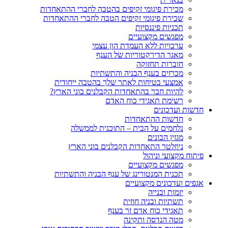
מכירת פיגומי זקיפים בהטבה לחברי ההתאחדות
שכירת פיגומי זקיפים הטבה לחברי ההתאחדות
תכניות פיננסיות
מפגשים מקצועיים
ערבויות ללא העמדת הון עצמי
מאגר הדירקטוריות של הענף
חוברות תחזוקה
מכרזים בענף הבניה והתשתיות
אמצעי בטיחות לאתר שלך בהטבה ייחודית
להיות חבר בהתאחדות הקבלנים בוני הארץ?
רשימת תאגידי כוח האדם
חדשות ועדכונים
חדשות ההתאחדות
נלחמים על הבית – התוכנית לממשלה
מגזין הבונים
ניוזלטר התאחדות הקבלנים בוני הארץ
פיתוח מקצועי וניהול
מפגשים מקצועיים
תכנית המנטורינג של ענף הבניה והתשתיות
אגפים ועדכונים מקצועיים
יזמות ובנייה
תשתיות ובניה חוזית
תאגידי כוח אדם זר בענף
מטה הנדסה ותקינה