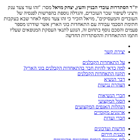
יו"ר הסתדרות עובדי הבניין והעץ, יצחק מויאל
מסר: "זהו עוד צעד ענק
ורציני לשיפור שכר העובדים, והגדלה נוספת בהפרשות לפנסיה של
העובדים והמעסיקים", מויאל הזכיר כי זהו צעד נוסף לאחר שבא בעקבות
חתימת הסכמי עבודה עם התאחדות בוני הארץ אשר שודרגו מספר
פעמים והסכם נוסף בתחום זה, הנוגע לתנאי העסקת המנופאים שעליו
חתמו ההתאחדות וההסתדרות החדשה
יצירת קשר
על התאחדות הקבלנים
למה כדאי להיות חבר בהתאחדות הקבלנים בוני הארץ?
תקנון התאחדות הקבלנים
דבר הנשיא
הצהרת נגישות
חברי הנשיאות
הסגל המקצועי
הנהלות האגפים המקצועים
ארגונים מקומיים
חברי ועדות
חדשות ועדכונים
תכנית חירום
לוח אירועים כנסים ומפגשים מקצועיים