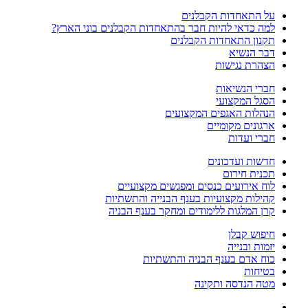
על התאחדות הקבלנים
למה כדאי להיות חבר בהתאחדות הקבלנים בוני הארץ?
תקנון התאחדות הקבלנים
דבר הנשיא
הצהרת נגישות
חברי הנשיאות
הסגל המקצועי
הנהלות האגפים המקצועים
ארגונים מקומיים
חברי ועדות
חדשות ועדכונים
תכנית חירום
לוח אירועים כנסים ומפגשים מקצועיים
קהילות מקצועיות בענף הבנייה והתשתיות
קרן המלגות ללימודים ומחקר בענף הבניה
חיפוש קבלן
יזמות ובנייה
כוח אדם בענף הבניה והתשתיות
בטיחות
מטה הנדסה ותקינה