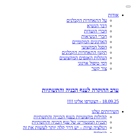
אודות
על התאחדות הקבלנים
דבר הנשיא
חברי הועדות
חברי הנשיאות
הארגונים המקומיים
הסגל המקצועי
תקנון התאחדות הקבלנים
הנהלות האגפים המקצועים
דמי טיפול ארגוני
צור קשר
ערב ההוקרה לענף הבניה והתשתיות
18.09.25 - הצטרפו אלינו !!!!
השירותים שלנו
קהילות מקצועיות בענף הבנייה והתשתיות
תכנית המנטורינג של ענף הבניה והתשתיות
רגולציה וציות – יש דרך קלה יותר לעשות את זה
בנארית