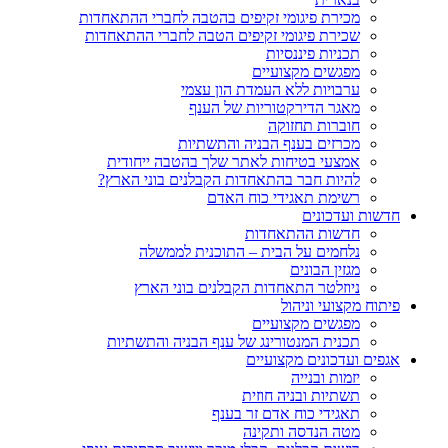
מכירת פיגומי זקיפים בהטבה לחברי ההתאחדות
שכירת פיגומי זקיפים הטבה לחברי ההתאחדות
תכניות פיננסיות
מפגשים מקצועיים
ערבויות ללא העמדת הון עצמי
מאגר הדירקטוריות של הענף
חוברות תחזוקה
מכרזים בענף הבניה והתשתיות
אמצעי בטיחות לאתר שלך בהטבה ייחודית
להיות חבר בהתאחדות הקבלנים בוני הארץ?
רשימת תאגידי כוח האדם
חדשות ועדכונים
חדשות ההתאחדות
נלחמים על הבית – התוכנית לממשלה
מגזין הבונים
ניוזלטר התאחדות הקבלנים בוני הארץ
פיתוח מקצועי וניהול
מפגשים מקצועיים
תכנית המנטורינג של ענף הבניה והתשתיות
אגפים ועדכונים מקצועיים
יזמות ובנייה
תשתיות ובניה חוזית
תאגידי כוח אדם זר בענף
מטה הנדסה ותקינה