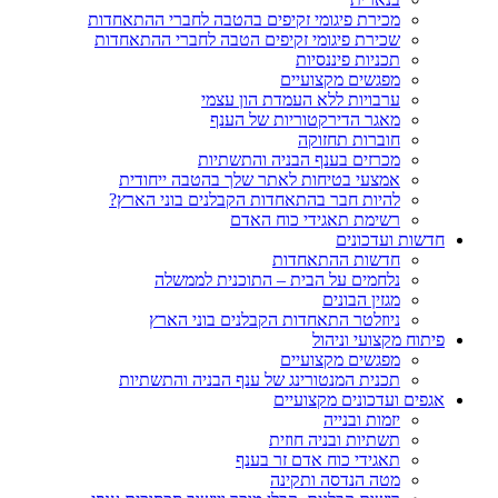
מכירת פיגומי זקיפים בהטבה לחברי ההתאחדות
שכירת פיגומי זקיפים הטבה לחברי ההתאחדות
תכניות פיננסיות
מפגשים מקצועיים
ערבויות ללא העמדת הון עצמי
מאגר הדירקטוריות של הענף
חוברות תחזוקה
מכרזים בענף הבניה והתשתיות
אמצעי בטיחות לאתר שלך בהטבה ייחודית
להיות חבר בהתאחדות הקבלנים בוני הארץ?
רשימת תאגידי כוח האדם
חדשות ועדכונים
חדשות ההתאחדות
נלחמים על הבית – התוכנית לממשלה
מגזין הבונים
ניוזלטר התאחדות הקבלנים בוני הארץ
פיתוח מקצועי וניהול
מפגשים מקצועיים
תכנית המנטורינג של ענף הבניה והתשתיות
אגפים ועדכונים מקצועיים
יזמות ובנייה
תשתיות ובניה חוזית
תאגידי כוח אדם זר בענף
מטה הנדסה ותקינה