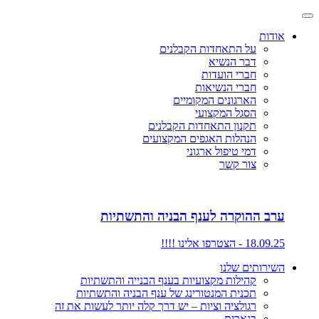
אודות
על התאחדות הקבלנים
דבר הנשיא
חברי הועדות
חברי הנשיאות
הארגונים המקומיים
הסגל המקצועי
תקנון התאחדות הקבלנים
הנהלות האגפים המקצועים
דמי טיפול ארגוני
צור קשר
ערב ההוקרה לענף הבניה והתשתיות
18.09.25 - הצטרפו אלינו !!!!
השירותים שלנו
קהילות מקצועיות בענף הבנייה והתשתיות
תכנית המנטורינג של ענף הבניה והתשתיות
רגולציה וציות – יש דרך קלה יותר לעשות את זה
בנארית