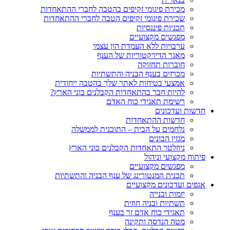
מכירת פיגומי זקיפים בהטבה לחברי ההתאחדות
שכירת פיגומי זקיפים הטבה לחברי ההתאחדות
תכניות פיננסיות
מפגשים מקצועיים
ערבויות ללא העמדת הון עצמי
מאגר הדירקטוריות של הענף
חוברות תחזוקה
מכרזים בענף הבניה והתשתיות
אמצעי בטיחות לאתר שלך בהטבה ייחודית
להיות חבר בהתאחדות הקבלנים בוני הארץ?
רשימת תאגידי כוח האדם
חדשות ועדכונים
חדשות ההתאחדות
נלחמים על הבית – התוכנית לממשלה
מגזין הבונים
ניוזלטר התאחדות הקבלנים בוני הארץ
פיתוח מקצועי וניהול
מפגשים מקצועיים
תכנית המנטורינג של ענף הבניה והתשתיות
אגפים ועדכונים מקצועיים
יזמות ובנייה
תשתיות ובניה חוזית
תאגידי כוח אדם זר בענף
מטה הנדסה ותקינה