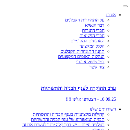
אודות
על התאחדות הקבלנים
דבר הנשיא
חברי הועדות
חברי הנשיאות
הארגונים המקומיים
הסגל המקצועי
תקנון התאחדות הקבלנים
הנהלות האגפים המקצועים
דמי טיפול ארגוני
צור קשר
ערב ההוקרה לענף הבניה והתשתיות
18.09.25 - הצטרפו אלינו !!!!
השירותים שלנו
קהילות מקצועיות בענף הבנייה והתשתיות
תכנית המנטורינג של ענף הבניה והתשתיות
רגולציה וציות – יש דרך קלה יותר לעשות את זה
בנארית