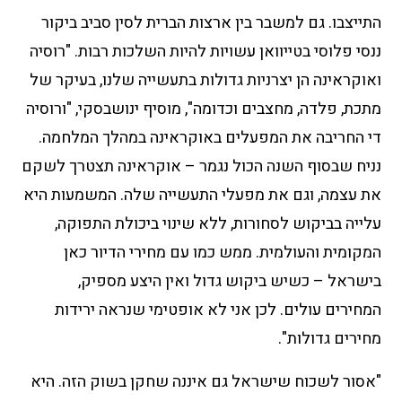
התייצבו. גם למשבר בין ארצות הברית לסין סביב ביקור
ננסי פלוסי בטייוואן עשויות להיות השלכות רבות. "רוסיה
ואוקראינה הן יצרניות גדולות בתעשייה שלנו, בעיקר של
מתכת, פלדה, מחצבים וכדומה", מוסיף ינושבסקי, "ורוסיה
די החריבה את המפעלים באוקראינה במהלך המלחמה.
נניח שבסוף השנה הכול נגמר – אוקראינה תצטרך לשקם
את עצמה, וגם את מפעלי התעשייה שלה. המשמעות היא
עלייה בביקוש לסחורות, ללא שינוי ביכולת התפוקה,
המקומית והעולמית. ממש כמו עם מחירי הדיור כאן
בישראל – כשיש ביקוש גדול ואין היצע מספיק,
המחירים עולים. לכן אני לא אופטימי שנראה ירידות
מחירים גדולות".
"אסור לשכוח שישראל גם איננה שחקן בשוק הזה. היא