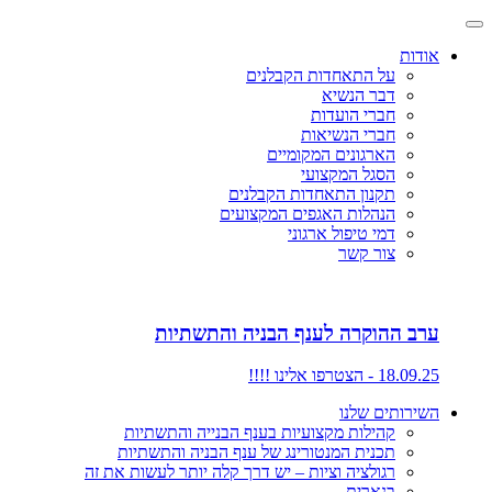
אודות
על התאחדות הקבלנים
דבר הנשיא
חברי הועדות
חברי הנשיאות
הארגונים המקומיים
הסגל המקצועי
תקנון התאחדות הקבלנים
הנהלות האגפים המקצועים
דמי טיפול ארגוני
צור קשר
ערב ההוקרה לענף הבניה והתשתיות
18.09.25 - הצטרפו אלינו !!!!
השירותים שלנו
קהילות מקצועיות בענף הבנייה והתשתיות
תכנית המנטורינג של ענף הבניה והתשתיות
רגולציה וציות – יש דרך קלה יותר לעשות את זה
בנארית