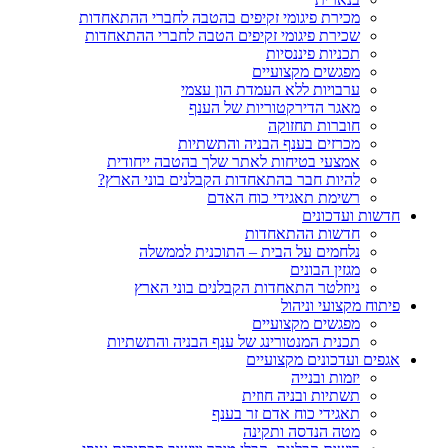
מכירת פיגומי זקיפים בהטבה לחברי ההתאחדות
שכירת פיגומי זקיפים הטבה לחברי ההתאחדות
תכניות פיננסיות
מפגשים מקצועיים
ערבויות ללא העמדת הון עצמי
מאגר הדירקטוריות של הענף
חוברות תחזוקה
מכרזים בענף הבניה והתשתיות
אמצעי בטיחות לאתר שלך בהטבה ייחודית
להיות חבר בהתאחדות הקבלנים בוני הארץ?
רשימת תאגידי כוח האדם
חדשות ועדכונים
חדשות ההתאחדות
נלחמים על הבית – התוכנית לממשלה
מגזין הבונים
ניוזלטר התאחדות הקבלנים בוני הארץ
פיתוח מקצועי וניהול
מפגשים מקצועיים
תכנית המנטורינג של ענף הבניה והתשתיות
אגפים ועדכונים מקצועיים
יזמות ובנייה
תשתיות ובניה חוזית
תאגידי כוח אדם זר בענף
מטה הנדסה ותקינה