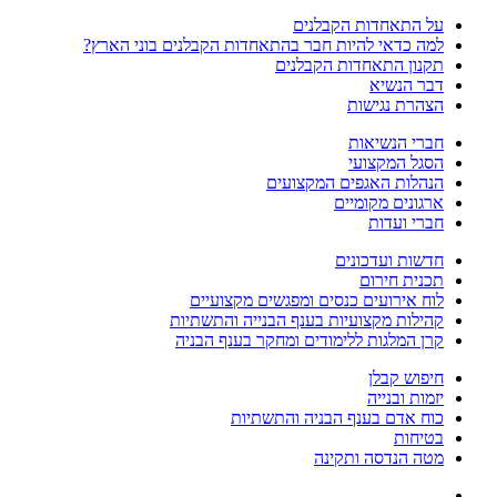
על התאחדות הקבלנים
למה כדאי להיות חבר בהתאחדות הקבלנים בוני הארץ?
תקנון התאחדות הקבלנים
דבר הנשיא
הצהרת נגישות
חברי הנשיאות
הסגל המקצועי
הנהלות האגפים המקצועים
ארגונים מקומיים
חברי ועדות
חדשות ועדכונים
תכנית חירום
לוח אירועים כנסים ומפגשים מקצועיים
קהילות מקצועיות בענף הבנייה והתשתיות
קרן המלגות ללימודים ומחקר בענף הבניה
חיפוש קבלן
יזמות ובנייה
כוח אדם בענף הבניה והתשתיות
בטיחות
מטה הנדסה ותקינה