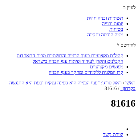
לעיין ב
תשתיות ובניה חוזית
יזמות ובנייה
בטיחות
מטה הנדסה ותקינה
להירשם ל
קהילות מקצועיות בענף הבנייה והתשתיות מבית התאחדות
הקבלנים והקרן לעידוד ופיתוח ענף הבניה בישראל
מפגשים מקצועיים
קרן המלגות ללימודים ומחקר בענף הבניה
ראשי
/
ראול סרוגו: "ענף הבנייה הוא ספינה ענקית וכעת היא התנגשה
בקרחון"
/
81616
81616
יצירת קשר