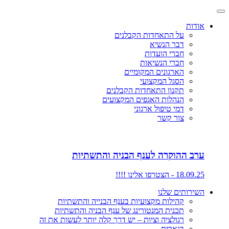
אודות
על התאחדות הקבלנים
דבר הנשיא
חברי הועדות
חברי הנשיאות
הארגונים המקומיים
הסגל המקצועי
תקנון התאחדות הקבלנים
הנהלות האגפים המקצועים
דמי טיפול ארגוני
צור קשר
ערב ההוקרה לענף הבניה והתשתיות
18.09.25 - הצטרפו אלינו !!!!
השירותים שלנו
קהילות מקצועיות בענף הבנייה והתשתיות
תכנית המנטורינג של ענף הבניה והתשתיות
רגולציה וציות – יש דרך קלה יותר לעשות את זה
בנארית