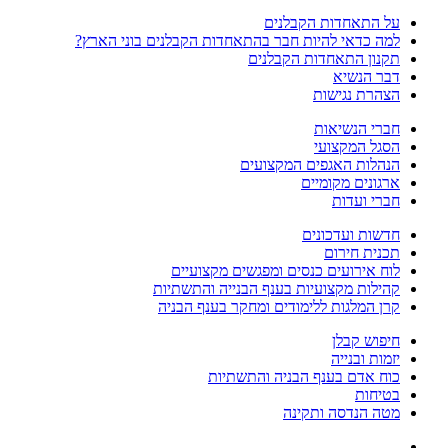
על התאחדות הקבלנים
למה כדאי להיות חבר בהתאחדות הקבלנים בוני הארץ?
תקנון התאחדות הקבלנים
דבר הנשיא
הצהרת נגישות
חברי הנשיאות
הסגל המקצועי
הנהלות האגפים המקצועים
ארגונים מקומיים
חברי ועדות
חדשות ועדכונים
תכנית חירום
לוח אירועים כנסים ומפגשים מקצועיים
קהילות מקצועיות בענף הבנייה והתשתיות
קרן המלגות ללימודים ומחקר בענף הבניה
חיפוש קבלן
יזמות ובנייה
כוח אדם בענף הבניה והתשתיות
בטיחות
מטה הנדסה ותקינה