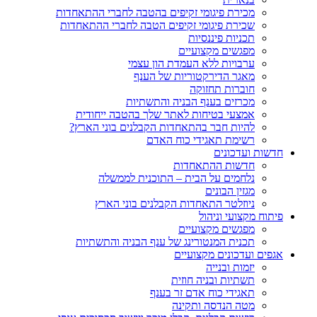
מכירת פיגומי זקיפים בהטבה לחברי ההתאחדות
שכירת פיגומי זקיפים הטבה לחברי ההתאחדות
תכניות פיננסיות
מפגשים מקצועיים
ערבויות ללא העמדת הון עצמי
מאגר הדירקטוריות של הענף
חוברות תחזוקה
מכרזים בענף הבניה והתשתיות
אמצעי בטיחות לאתר שלך בהטבה ייחודית
להיות חבר בהתאחדות הקבלנים בוני הארץ?
רשימת תאגידי כוח האדם
חדשות ועדכונים
חדשות ההתאחדות
נלחמים על הבית – התוכנית לממשלה
מגזין הבונים
ניוזלטר התאחדות הקבלנים בוני הארץ
פיתוח מקצועי וניהול
מפגשים מקצועיים
תכנית המנטורינג של ענף הבניה והתשתיות
אגפים ועדכונים מקצועיים
יזמות ובנייה
תשתיות ובניה חוזית
תאגידי כוח אדם זר בענף
מטה הנדסה ותקינה