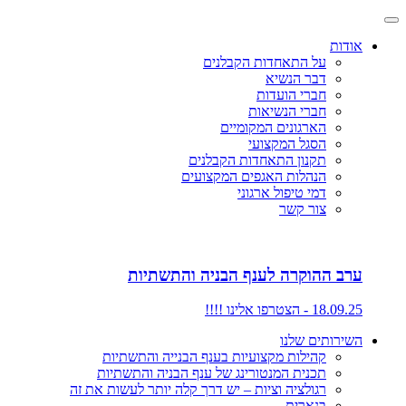
אודות
על התאחדות הקבלנים
דבר הנשיא
חברי הועדות
חברי הנשיאות
הארגונים המקומיים
הסגל המקצועי
תקנון התאחדות הקבלנים
הנהלות האגפים המקצועים
דמי טיפול ארגוני
צור קשר
ערב ההוקרה לענף הבניה והתשתיות
18.09.25 - הצטרפו אלינו !!!!
השירותים שלנו
קהילות מקצועיות בענף הבנייה והתשתיות
תכנית המנטורינג של ענף הבניה והתשתיות
רגולציה וציות – יש דרך קלה יותר לעשות את זה
בנארית