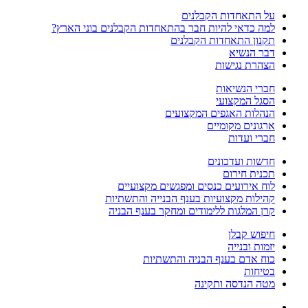
על התאחדות הקבלנים
למה כדאי להיות חבר בהתאחדות הקבלנים בוני הארץ?
תקנון התאחדות הקבלנים
דבר הנשיא
הצהרת נגישות
חברי הנשיאות
הסגל המקצועי
הנהלות האגפים המקצועים
ארגונים מקומיים
חברי ועדות
חדשות ועדכונים
תכנית חירום
לוח אירועים כנסים ומפגשים מקצועיים
קהילות מקצועיות בענף הבנייה והתשתיות
קרן המלגות ללימודים ומחקר בענף הבניה
חיפוש קבלן
יזמות ובנייה
כוח אדם בענף הבניה והתשתיות
בטיחות
מטה הנדסה ותקינה