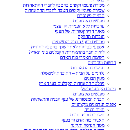
מכירת פיגומי זקיפים בהטבה לחברי ההתאחדות
שכירת פיגומי זקיפים הטבה לחברי ההתאחדות
תכניות פיננסיות
מפגשים מקצועיים
ערבויות ללא העמדת הון עצמי
מאגר הדירקטוריות של הענף
חוברות תחזוקה
מכרזים בענף הבניה והתשתיות
אמצעי בטיחות לאתר שלך בהטבה ייחודית
להיות חבר בהתאחדות הקבלנים בוני הארץ?
רשימת תאגידי כוח האדם
חדשות ועדכונים
חדשות ההתאחדות
נלחמים על הבית – התוכנית לממשלה
מגזין הבונים
ניוזלטר התאחדות הקבלנים בוני הארץ
פיתוח מקצועי וניהול
מפגשים מקצועיים
תכנית המנטורינג של ענף הבניה והתשתיות
אגפים ועדכונים מקצועיים
יזמות ובנייה
תשתיות ובניה חוזית
תאגידי כוח אדם זר בענף
מטה הנדסה ותקינה