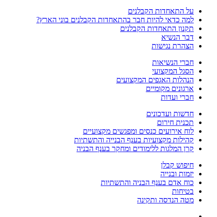
על התאחדות הקבלנים
למה כדאי להיות חבר בהתאחדות הקבלנים בוני הארץ?
תקנון התאחדות הקבלנים
דבר הנשיא
הצהרת נגישות
חברי הנשיאות
הסגל המקצועי
הנהלות האגפים המקצועים
ארגונים מקומיים
חברי ועדות
חדשות ועדכונים
תכנית חירום
לוח אירועים כנסים ומפגשים מקצועיים
קהילות מקצועיות בענף הבנייה והתשתיות
קרן המלגות ללימודים ומחקר בענף הבניה
חיפוש קבלן
יזמות ובנייה
כוח אדם בענף הבניה והתשתיות
בטיחות
מטה הנדסה ותקינה