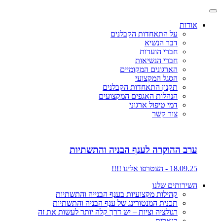
אודות
על התאחדות הקבלנים
דבר הנשיא
חברי הועדות
חברי הנשיאות
הארגונים המקומיים
הסגל המקצועי
תקנון התאחדות הקבלנים
הנהלות האגפים המקצועים
דמי טיפול ארגוני
צור קשר
ערב ההוקרה לענף הבניה והתשתיות
18.09.25 - הצטרפו אלינו !!!!
השירותים שלנו
קהילות מקצועיות בענף הבנייה והתשתיות
תכנית המנטורינג של ענף הבניה והתשתיות
רגולציה וציות – יש דרך קלה יותר לעשות את זה
בנארית