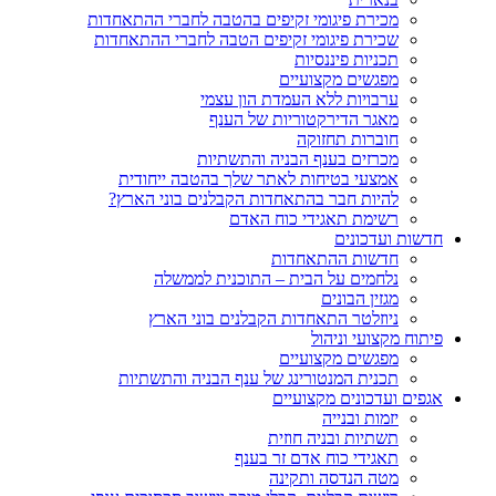
מכירת פיגומי זקיפים בהטבה לחברי ההתאחדות
שכירת פיגומי זקיפים הטבה לחברי ההתאחדות
תכניות פיננסיות
מפגשים מקצועיים
ערבויות ללא העמדת הון עצמי
מאגר הדירקטוריות של הענף
חוברות תחזוקה
מכרזים בענף הבניה והתשתיות
אמצעי בטיחות לאתר שלך בהטבה ייחודית
להיות חבר בהתאחדות הקבלנים בוני הארץ?
רשימת תאגידי כוח האדם
חדשות ועדכונים
חדשות ההתאחדות
נלחמים על הבית – התוכנית לממשלה
מגזין הבונים
ניוזלטר התאחדות הקבלנים בוני הארץ
פיתוח מקצועי וניהול
מפגשים מקצועיים
תכנית המנטורינג של ענף הבניה והתשתיות
אגפים ועדכונים מקצועיים
יזמות ובנייה
תשתיות ובניה חוזית
תאגידי כוח אדם זר בענף
מטה הנדסה ותקינה