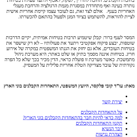
בחובות הקבלנים. החובה להדריך, לפקח, לאכוף ולתעד פעולות בטיחות
נותרה בעינה ואף מתחדדת במסגרת מגמת הרגולציה והרחבת מעגלי
האחריות בענף. אולם לצד זאת, גם לעובד עצמו קיימת אחריות אישית
לציית להוראות, להשתמש בציוד המגן ולפעול בהתאם להכשרתו.
המסר לענף ברור: קבלן שיטמיע תרבות בטיחות אמיתית, יקיים הדרכות
שוטפות, יבצע פיקוח אפקטיבי ויתעד את פעולותיו – לא רק שישפר את
בטיחות העובדים, אלא גם יחזק את הגנתו המשפטית במקרה של אירוע
חריג. בטיחות איננה מסמך בתיק או שלט באתר; היא מערכת ניהול
מתמשכת. כאשר מערכת זו פועלת כראוי, הדין מכיר בכך שלא כל הפרה
נקודתית של עובד מצדיקה הטלת אחריות פלילית על המעסיק.
מאת: עו”ד קובי פלקסר, היועץ המשפטי, התאחדות הקבלנים בוני הארץ
יצירת קשר
על התאחדות הקבלנים
למה כדאי להיות חבר בהתאחדות הקבלנים בוני הארץ?
תקנון התאחדות הקבלנים
דבר הנשיא
הצהרת נגישות