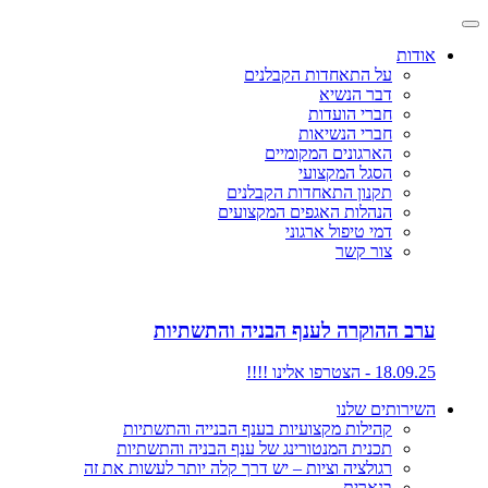
אודות
על התאחדות הקבלנים
דבר הנשיא
חברי הועדות
חברי הנשיאות
הארגונים המקומיים
הסגל המקצועי
תקנון התאחדות הקבלנים
הנהלות האגפים המקצועים
דמי טיפול ארגוני
צור קשר
ערב ההוקרה לענף הבניה והתשתיות
18.09.25 - הצטרפו אלינו !!!!
השירותים שלנו
קהילות מקצועיות בענף הבנייה והתשתיות
תכנית המנטורינג של ענף הבניה והתשתיות
רגולציה וציות – יש דרך קלה יותר לעשות את זה
בנארית