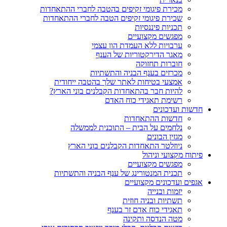
מכירת פיגומי זקיפים בהטבה לחברי ההתאחדות
שכירת פיגומי זקיפים הטבה לחברי ההתאחדות
תכניות פיננסיות
מפגשים מקצועיים
ערבויות ללא העמדת הון עצמי
מאגר הדירקטוריות של הענף
חוברות תחזוקה
מכרזים בענף הבניה והתשתיות
אמצעי בטיחות לאתר שלך בהטבה ייחודית
להיות חבר בהתאחדות הקבלנים בוני הארץ?
רשימת תאגידי כוח האדם
חדשות ועדכונים
חדשות ההתאחדות
נלחמים על הבית – התוכנית לממשלה
מגזין הבונים
ניוזלטר התאחדות הקבלנים בוני הארץ
פיתוח מקצועי וניהול
מפגשים מקצועיים
תכנית המנטורינג של ענף הבניה והתשתיות
אגפים ועדכונים מקצועיים
יזמות ובנייה
תשתיות ובניה חוזית
תאגידי כוח אדם זר בענף
מטה הנדסה ותקינה