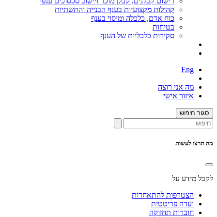
רישום קבלנים, קבלן מוכר ויישוב סכסוכים ענפי
קהילות מקצועיות בענף הבנייה והתשתיות
כוח אדם, כלכלה ומיסוי בענף
בטיחות
סקירות כלכליות של הענף
Eng
מה אני רוצה
איזור אישי
סגור חיפוש
מה תרצו לעשות
לקבל מידע על
הצטרפות להתאחדות
ועדה פריטטית
חוברות תחזוקה