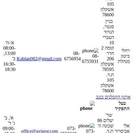
105
אשקלון
78600
בניין
סנטר,
הגדוד
העברי
10
א'-ה'
קומה 2
08:00-
רחלי
חדר
08-
13:00,
ביטון
08-
206
6756954
Kablan082@gmail.com
ב'
מנהלת
6755931
אשקלון
16:30-
18:30
78595
ת.ד.
105
אשקלון
78600
ארגון הקבלנים בנגב
בעל
התפקיד
שד'
א', ב'
יעלים 86
ג' ד'
אלי
שכונה ה'
09:00-
073-
אביסרור
ת.ד.
073-
office@avisror.com