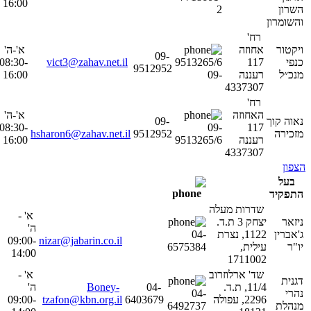
16:00
השרון
2
והשומרון
רח'
ויקטור
אחוזה
א'-ה'
09-
כנפי
117
9513265/6
vict3@zahav.net.il
08:30-
9512952
מנכ״ל
רעננה
-09
16:00
4337307
רח'
האחוזה
א'-ה'
נאוה קוך
09-
08:30-
09-
117
מזכירה
9512952
hsharon6@zahav.net.il
רעננה
9513265/6
16:00
4337307
הצפון
בעל
התפקיד
שדרות מעלה
א' -
ניזאר
יצחק 3 ת.ד.
ה'
ג'אברין
1122, נצרת
04-
09:00-
nizar@jabarin.co.il
יו"ר
עילית,
6575384
14:00
1711002
שד' ארלוזרוב
א' -
דגנית
11/4, ת.ד.
04-
Boney-
ה'
נהרי
04-
2296, עפולה
6403679
tzafon@kbn.org.il
09:00-
מנהלת
6492737