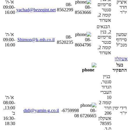
איציק
א'-ה'
פרימיום
08-
חדד
08-
09:00-
סנטר
8562299
yachad@bezeqint.net
יו"ר
8563666
16:00
קומה 2,
אשדוד
הבנאים
2, בנין
שמעון
א'-ה'
פרימיום
08-
סיידוף
08-
Shimon@k-mh.co.il
09:00-
סנטר
8520235
מנכ"ל
8604796
16:00
קומה 2,
אשדוד
אשקלון
בעל
התפקיד
בניין
סנטר,
הגדוד
העברי
10
א'-ה'
קומה 2
08:00-
דידי ימין
חדר
13:00,
didi@yamin-g.co.il
6759998-
08-
יו"ר
206
ב'
08
6726665
אשקלון
16:30-
18:30
78595
ת.ד.