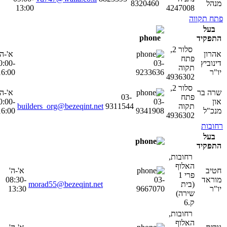
מנהל
8320460
13:00
4247008
פתח תקווה
בעל
התפקיד
סלור 2,
אהרון
א'-ה'
פתח
דינוביץ
03-
0:00-
תקוה
יו"ר
9233636
16:00
4936302
סלור 2,
שרה בר
א'-ה'
פתח
03-
און
03-
0:00-
תקוה
9311544
builders_org@bezeqint.net
מנכ"ל
9341908
16:00
4936302
רחובות
בעל
התפקיד
רחובות,
האלוף
חטיב
א'-ה'
פרי 1
מוראד
03-
08:30-
(בית
morad55@bezeqint.net
יו"ר
9667070
13:30
שירה)
ק.6
רחובות,
האלוף