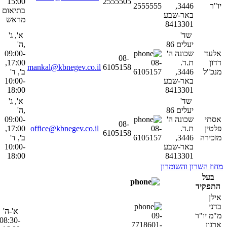
15:00
2555505
יו"ר
3446,
2555555
בתיאום
באר-שבע
מראש
8413301
שד'
א', ג'
יעלים 86
,ה'
אלעד
שכונה ה'
09:00-
08-
דדון
ת.ד.
08-
17:00,
mankal@kbnegev.co.il
6105158
מנכ"ל
3446,
6105157
ב', ד'
באר-שבע
10:00-
18:00
8413301
שד'
א', ג'
יעלים 86
,ה'
אסתי
שכונה ה'
09:00-
08-
פלטין
ת.ד.
08-
office@kbnegev.co.il
17:00,
6105158
מזכירה
3446,
6105157
ב', ד'
באר-שבע
10:00-
18:00
8413301
מחוז השרון והשומרון
בעל
התפקיד
אילן
בדני
א'-ה'
מ"מ יו"ר
09-
08:30-
ארגון
7718601-