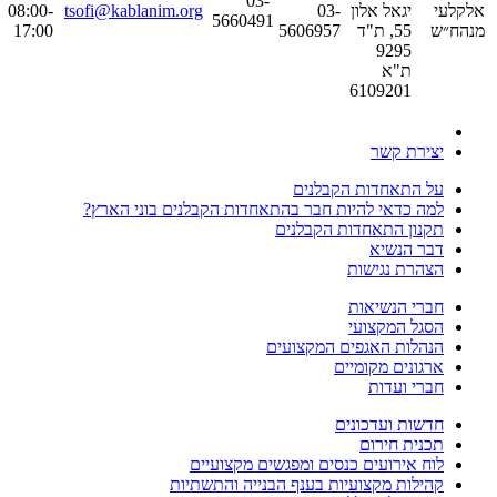
03-
אלקלעי
יגאל אלון
03-
tsofi@kablanim.org
08:00-
5660491
מנהח״ש
55, ת"ד
5606957
17:00
9295
ת"א
6109201
יצירת קשר
על התאחדות הקבלנים
למה כדאי להיות חבר בהתאחדות הקבלנים בוני הארץ?
תקנון התאחדות הקבלנים
דבר הנשיא
הצהרת נגישות
חברי הנשיאות
הסגל המקצועי
הנהלות האגפים המקצועים
ארגונים מקומיים
חברי ועדות
חדשות ועדכונים
תכנית חירום
לוח אירועים כנסים ומפגשים מקצועיים
קהילות מקצועיות בענף הבנייה והתשתיות