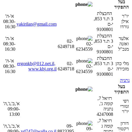
בעל
התפקיד
החבצלת
יו"ר
א'-ה'
3 ת.ד 853,
אילן
08:30-
י-ם
yakirilan@gmail.com
גורדו
16:30
9100801
החבצלת
אלעד
א'-ה'
3 ת.ד 853,
02-
ואזנה
02-
08:30-
י-ם
6249718
מנכ"ל
6234559
16:30
9100801
החבצלת
א'-ה'
מלי כהן
3 ת.ד 853,
02-
ergonkb@012.net.il,
08:30-
02-
מזכירה
י-ם
6249718
www.kbj.org.il
16:30
6234559
9100801
נתניה
בעל
התפקיד
רזיאל 7,
רפי
קומה ג',
א',ב',ג',ה'
זנזורי
נתניה
09:00-
יו"ר
13:00
4247008
רזיאל 7,
דורון
קומה ג
09-
א',ב',ג',ה'
ויקטור
09-
נתניה
8823395
vd747@walla.co.il
09:00-