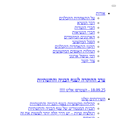
אודות
על התאחדות הקבלנים
דבר הנשיא
חברי הועדות
חברי הנשיאות
הארגונים המקומיים
הסגל המקצועי
תקנון התאחדות הקבלנים
הנהלות האגפים המקצועים
דמי טיפול ארגוני
צור קשר
ערב ההוקרה לענף הבניה והתשתיות
18.09.25 - הצטרפו אלינו !!!!
השירותים שלנו
קהילות מקצועיות בענף הבנייה והתשתיות
תכנית המנטורינג של ענף הבניה והתשתיות
רגולציה וציות – יש דרך קלה יותר לעשות את זה
בנארית