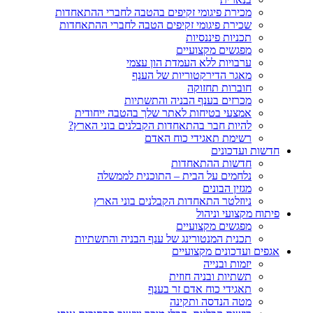
מכירת פיגומי זקיפים בהטבה לחברי ההתאחדות
שכירת פיגומי זקיפים הטבה לחברי ההתאחדות
תכניות פיננסיות
מפגשים מקצועיים
ערבויות ללא העמדת הון עצמי
מאגר הדירקטוריות של הענף
חוברות תחזוקה
מכרזים בענף הבניה והתשתיות
אמצעי בטיחות לאתר שלך בהטבה ייחודית
להיות חבר בהתאחדות הקבלנים בוני הארץ?
רשימת תאגידי כוח האדם
חדשות ועדכונים
חדשות ההתאחדות
נלחמים על הבית – התוכנית לממשלה
מגזין הבונים
ניוזלטר התאחדות הקבלנים בוני הארץ
פיתוח מקצועי וניהול
מפגשים מקצועיים
תכנית המנטורינג של ענף הבניה והתשתיות
אגפים ועדכונים מקצועיים
יזמות ובנייה
תשתיות ובניה חוזית
תאגידי כוח אדם זר בענף
מטה הנדסה ותקינה