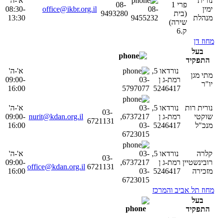
נורית
א'-ה'
פרי 1
08-
ימין
08-
office@ikbr.org.il
08:30-
(בית
9493280
מנהלת
9455232
13:30
שירה)
ק.6
מחוז דן
בעל
התפקיד
נורדאו 5,
א'-ה'
מתי מגן
רמת-ג ן
03-
09:00-
יו"ר
16:00
5797077
5246417
נורית רות
נורדאו 5,
03-
א'-ה'
03-
שוקטי
רמת-ג ן
6737217,
nurit@kdan.org.il
09:00-
6721131
מנכ"ל
5246417
03-
16:00
6723015
קלרה
נורדאו 5,
03-
א'-ה'
03-
רובינשטיין
רמת-ג ן
6737217,
09:00-
office@kdan.org.il
6721131
מזכירה
5246417
03-
16:00
6723015
מחוז תל אביב והמרכז
בעל
התפקיד