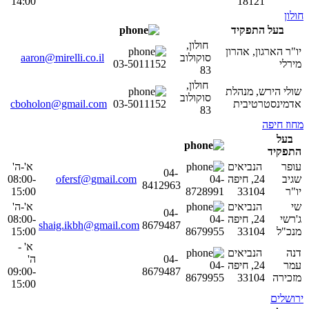
14:00
18121
חולון
בעל התפקיד
חולון,
יו"ר הארגון, אהרון
סוקולוב
aaron@mirelli.co.il
מירלי
03-5011152
83
חולון,
שולי הירש, מנהלת
סוקולוב
אדמינסטרטיבית
03-5011152
cboholon@gmail.com
83
מחוז חיפה
בעל
התפקיד
עופר
הנביאים
א'-ה'
04-
שגיב
24, חיפה
04-
ofersf@gmail.com
08:00-
8412963
יו"ר
33104
8728991
15:00
שי
הנביאים
א'-ה'
04-
ג'רשי
24, חיפה
04-
08:00-
shaig.ikbh@gmail.com
8679487
מנכ"ל
33104
8679955
15:00
א' -
דנה
הנביאים
04-
ה'
עמר
24, חיפה
04-
09:00-
8679487
מזכירה
33104
8679955
15:00
ירושלים