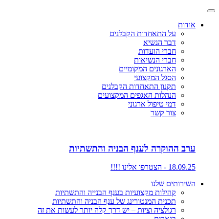
אודות
על התאחדות הקבלנים
דבר הנשיא
חברי הועדות
חברי הנשיאות
הארגונים המקומיים
הסגל המקצועי
תקנון התאחדות הקבלנים
הנהלות האגפים המקצועים
דמי טיפול ארגוני
צור קשר
ערב ההוקרה לענף הבניה והתשתיות
18.09.25 - הצטרפו אלינו !!!!
השירותים שלנו
קהילות מקצועיות בענף הבנייה והתשתיות
תכנית המנטורינג של ענף הבניה והתשתיות
רגולציה וציות – יש דרך קלה יותר לעשות את זה
בנארית