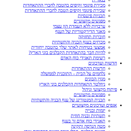
מכירת פיגומי זקיפים בהטבה לחברי ההתאחדות
שכירת פיגומי זקיפים הטבה לחברי ההתאחדות
תכניות פיננסיות
מפגשים מקצועיים
ערבויות ללא העמדת הון עצמי
מאגר הדירקטוריות של הענף
חוברות תחזוקה
מכרזים בענף הבניה והתשתיות
אמצעי בטיחות לאתר שלך בהטבה ייחודית
להיות חבר בהתאחדות הקבלנים בוני הארץ?
רשימת תאגידי כוח האדם
חדשות ועדכונים
חדשות ההתאחדות
נלחמים על הבית – התוכנית לממשלה
מגזין הבונים
ניוזלטר התאחדות הקבלנים בוני הארץ
פיתוח מקצועי וניהול
מפגשים מקצועיים
תכנית המנטורינג של ענף הבניה והתשתיות
אגפים ועדכונים מקצועיים
יזמות ובנייה
תשתיות ובניה חוזית
תאגידי כוח אדם זר בענף
מטה הנדסה ותקינה