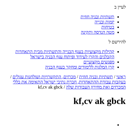
לעיין ב
תשתיות ובניה חוזית
יזמות ובנייה
בטיחות
מטה הנדסה ותקינה
להירשם ל
קהילות מקצועיות בענף הבנייה והתשתיות מבית התאחדות
הקבלנים והקרן לעידוד ופיתוח ענף הבניה בישראל
מפגשים מקצועיים
קרן המלגות ללימודים ומחקר בענף הבניה
ראשי
/
תשתיות ובניה חוזית
/
מכרזים, התקשרויות ושולחנות עגולים
/
בעקבות עבודת ההתאחדות, חברת נתיבי ישראל התאימה את כללי
המכרזים ואת מחירון העבודות שלה
/
kf,cv ak gbck
kf,cv ak gbck