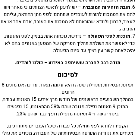
6.
חובת הזהירות המוגברת
– יש לרענן לראשי הצוותים כי מאחר ויש
להם את הסמכות להורות לעובדים שתחתם: לפני מתן ההוראה, עליהם
לעצור, לבחון ולוודא שהוראתם לא מסכנת את העובד, אדם אחר או את
הסביבה.
7.
מוכנות לפני הפעולה
– נדרשת נוכחות אתת בבניין, לפני ההנפות,
כדי לאפשר את השלמת תהליך הפריקה של המטען באזורים בהם לא
יהיה לאתת קשר עין רציף עד סיום הפעולה.
תודה רבה לחברה ששיתפה באירוע – כולנו לומדים.
לסיכום
תמונת הבטיחות מתחילת שנה זו היא עגומה מאוד: עד כה אנו מונים 8
הרוגים.
במהלך השבועיים הראשונים של חודש מרץ אירעו 15 תאונות עבודה,
מתוכן 9 תאונות נפילה מגובה שהם 58% מהתאונות, 15 נפגעים
בינוני-קשה ו- 4 תאונות מנפילת חפץ כבד שהם 23%.
הקפידו לוודא לפני תחילת כל עבודה שכל העובדים מתודרכים,
מכירים את נקודות התורפה הבטיחותיות של העבודה, מכירים את נהלי