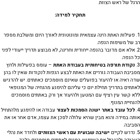
הרגל של ראש הצוות.
תחקיר למידה:
1. פעילות האתת הינה עצמאית ומונוטונית לאורך היום ומשלבת מספר
רב של משימות הנפה.
2. אלא אם מדובר בהנפה ייחודית וחריגה, לא מבוצע תדריך ייעודי לפני
כל הנפה.
3.
נקודת תורפה בטיחותית בעבודת האתת
– עומס בפעילות ולחץ
מסביבת העבודה גוררים את האתת לבצע הנפות לנקודות שאין לו בהן
שדה ראיה או להיעזר בפועלים שאינם מוסמכים כאתתים. יש להדגיש
לאתתים בתדריך תחילת יום כי עליהם להימנע מהנחיה של המנופאי
ללא קשר עין רציף עם המטען ולהיעזר אך ורק באתתים מוסמכים
להנחיית המנוף.
4.
לכל עובד באתר ישנה הסמכות לעצור
עבודה או להימנע מלהתחיל
אותה במידה והוא מבין שהיא עלולה לסכן את עצמו, אדם אחר או את
הסביבה.
5. נדרש לקיים
ישיבה שבועית עם ראשי הצוותים
ולחדד את נהלי
העבודה ולהגביל את השימוש במנוף לאתתים מוסמכים בלבד.