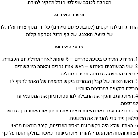
הסמכה לכוכב שני לפי מודל תחקיר למידה.
תיאור האירוע:
הורדת חבילת דיקטים (לטובת פיגום טייחים) על ידי מנוף צריח על רגלו
של פועל. האצבע של כף הרגל נסדקה קלות.
פרטי האירוע:
1. האירוע התרחש בשעת צהריים – 5 שעות לאחר תחילת יום העבודה.
2. שני המעורבים באירוע – ראש צוות גמרים והאתת היו כשירים
לביצוע המשימה מבחינה פיזית ומנטלית.
3. ראש הצוות של קבלן הגמרים ביקש מהאתת של האתר להניף לו
חבילת דיקטים למרפסת השמש.
4. האתת ענב והניף את החבילה למרפסת וכיוון את המנופאי עד
למרפסת.
5. במרפסת עמד ראש הצוות שאינו אתת וכיוון את האתת דרך מכשיר
טלפון נייד כדי להנחית את המשטח.
6. האתת, שלא היה בקשר עם רצפת המרפסת, קיבל הוראות מראש
הצוות והנחה את המנוף להוריד את המשטח כאשר בחלקו הונח על כף