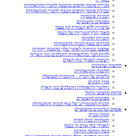
מכירת פיגומי זקיפים בהטבה לחברי ההתאחדות
שכירת פיגומי זקיפים הטבה לחברי ההתאחדות
תכניות פיננסיות
מפגשים מקצועיים
ערבויות ללא העמדת הון עצמי
מאגר הדירקטוריות של הענף
חוברות תחזוקה
מכרזים בענף הבניה והתשתיות
אמצעי בטיחות לאתר שלך בהטבה ייחודית
להיות חבר בהתאחדות הקבלנים בוני הארץ?
רשימת תאגידי כוח האדם
חדשות ועדכונים
חדשות ההתאחדות
נלחמים על הבית – התוכנית לממשלה
מגזין הבונים
ניוזלטר התאחדות הקבלנים בוני הארץ
פיתוח מקצועי וניהול
מפגשים מקצועיים
תכנית המנטורינג של ענף הבניה והתשתיות
אגפים ועדכונים מקצועיים
יזמות ובנייה
תשתיות ובניה חוזית
תאגידי כוח אדם זר בענף
מטה הנדסה ותקינה