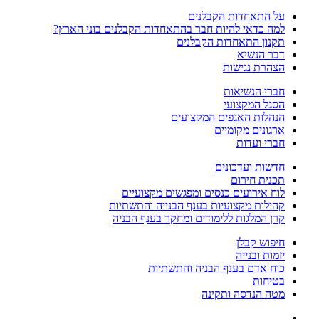
על התאחדות הקבלנים
למה כדאי להיות חבר בהתאחדות הקבלנים בוני הארץ?
תקנון התאחדות הקבלנים
דבר הנשיא
הצהרת נגישות
חברי הנשיאות
הסגל המקצועי
הנהלות האגפים המקצועים
ארגונים מקומיים
חברי ועדות
חדשות ועדכונים
תכנית חירום
לוח אירועים כנסים ומפגשים מקצועיים
קהילות מקצועיות בענף הבנייה והתשתיות
קרן המלגות ללימודים ומחקר בענף הבניה
חיפוש קבלן
יזמות ובנייה
כוח אדם בענף הבניה והתשתיות
בטיחות
מטה הנדסה ותקינה