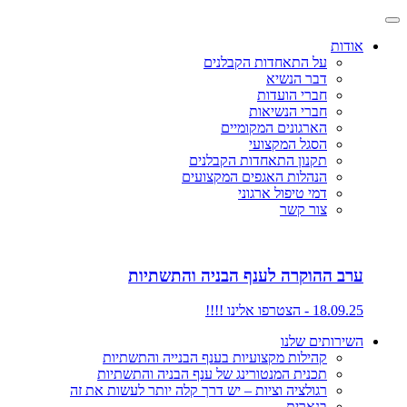
אודות
על התאחדות הקבלנים
דבר הנשיא
חברי הועדות
חברי הנשיאות
הארגונים המקומיים
הסגל המקצועי
תקנון התאחדות הקבלנים
הנהלות האגפים המקצועים
דמי טיפול ארגוני
צור קשר
ערב ההוקרה לענף הבניה והתשתיות
18.09.25 - הצטרפו אלינו !!!!
השירותים שלנו
קהילות מקצועיות בענף הבנייה והתשתיות
תכנית המנטורינג של ענף הבניה והתשתיות
רגולציה וציות – יש דרך קלה יותר לעשות את זה
בנארית