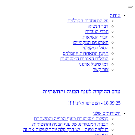
אודות
על התאחדות הקבלנים
דבר הנשיא
חברי הועדות
חברי הנשיאות
הארגונים המקומיים
הסגל המקצועי
תקנון התאחדות הקבלנים
הנהלות האגפים המקצועים
דמי טיפול ארגוני
צור קשר
ערב ההוקרה לענף הבניה והתשתיות
18.09.25 - הצטרפו אלינו !!!!
השירותים שלנו
קהילות מקצועיות בענף הבנייה והתשתיות
תכנית המנטורינג של ענף הבניה והתשתיות
רגולציה וציות – יש דרך קלה יותר לעשות את זה
בנארית