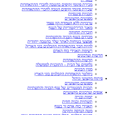
מכירת פיגומי זקיפים בהטבה לחברי ההתאחדות
שכירת פיגומי זקיפים הטבה לחברי ההתאחדות
תכניות פיננסיות
מפגשים מקצועיים
ערבויות ללא העמדת הון עצמי
מאגר הדירקטוריות של הענף
חוברות תחזוקה
מכרזים בענף הבניה והתשתיות
אמצעי בטיחות לאתר שלך בהטבה ייחודית
להיות חבר בהתאחדות הקבלנים בוני הארץ?
רשימת תאגידי כוח האדם
חדשות ועדכונים
חדשות ההתאחדות
נלחמים על הבית – התוכנית לממשלה
מגזין הבונים
ניוזלטר התאחדות הקבלנים בוני הארץ
פיתוח מקצועי וניהול
מפגשים מקצועיים
תכנית המנטורינג של ענף הבניה והתשתיות
אגפים ועדכונים מקצועיים
יזמות ובנייה
תשתיות ובניה חוזית
תאגידי כוח אדם זר בענף
מטה הנדסה ותקינה